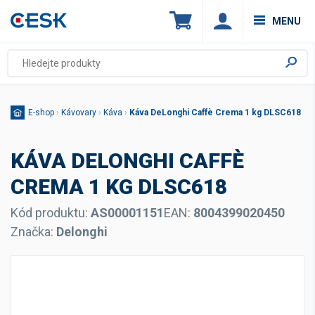
MENU
E-shop
›
Kávovary
›
Káva
›
Káva DeLonghi Caffè Crema 1 kg DLSC618
KÁVA DELONGHI CAFFÈ
CREMA 1 KG DLSC618
Kód produktu:
AS00001151
EAN:
8004399020450
Značka:
Delonghi