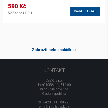
590 Kč
Přidat do košíku
527 Kč bez DPH
Zobrazit celou nabídku
»
KONTAKT
CESK, s.r.o.
Jarní 1058/44i, 614 00
Brno - Maloměřice
Česká republika
tel.: +420 511 189 990
email:
info@cesk.cz