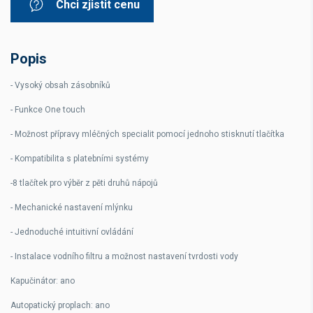
Chci zjistit cenu
Popis
- Vysoký obsah zásobníků
- Funkce One touch
- Možnost přípravy mléčných specialit pomocí jednoho stisknutí tlačítka
- Kompatibilita s platebními systémy
-8 tlačítek pro výběr z pěti druhů nápojů
- Mechanické nastavení mlýnku
- Jednoduché intuitivní ovládání
- Instalace vodního filtru a možnost nastavení tvrdosti vody
Kapučinátor: ano
Autopatický proplach: ano