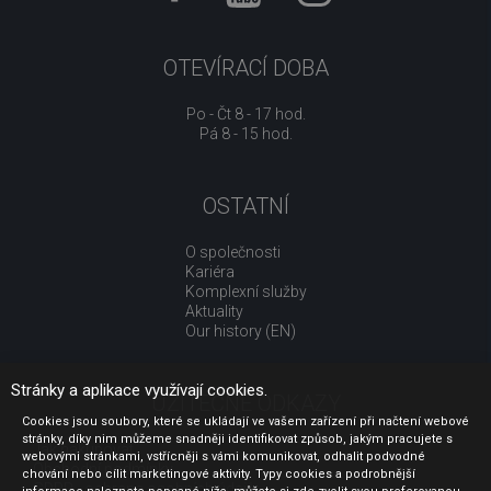
OTEVÍRACÍ DOBA
Po - Čt 8 - 17 hod.
Pá 8 - 15 hod.
OSTATNÍ
O společnosti
Kariéra
Komplexní služby
Aktuality
Our history (EN)
Stránky a aplikace využívají cookies.
UŽITEČNÉ ODKAZY
Cookies jsou soubory, které se ukládají ve vašem zařízení při načtení webové
stránky, díky nim můžeme snadněji identifikovat způsob, jakým pracujete s
Jak nakupovat
webovými stránkami, vstřícněji s vámi komunikovat, odhalit podvodné
Obchodní podmínky
chování nebo cílit marketingové aktivity. Typy cookies a podrobnější
GDPR - ochrana osobních údajů