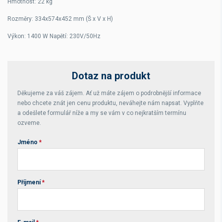
Hmotnost: 22 kg
Rozměry: 334x574x452 mm (Š x V x H)
Výkon: 1400 W Napětí: 230V/50Hz
Dotaz na produkt
Děkujeme za váš zájem. Ať už máte zájem o podrobnější informace
nebo chcete znát jen cenu produktu, neváhejte nám napsat. Vyplňte
a odešlete formulář níže a my se vám v co nejkratším termínu
ozveme.
Jméno
*
Příjmení
*