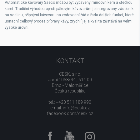
Automatické kávovary Saeco můžou být vybaveny mincovníkem a čtečkou
karet. Tradiční výhodou oproti pákovým kávovarům je integrovaný zásobník
na sedlinu, připojení kávovaru na vodovodní řád a řada dalších funkcí, které
usnadní celkový proces přípravy kávy, zrychlí jej a kvalita zůstává na velmi
vysoké úrovni.
KONTAKT
CESK, s.r.o.
Jarní 1058/44i, 614 00
Brno - Maloměřice
Česká republika
tel.: +420 511 189 990
email:
info@cesk.cz
facebook.com/cesk.cz