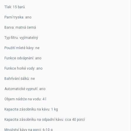
Tlak: 15 barů
Parní tryska: ano
Barva: matná černá
Typ filtru: vyjímatelný
Použití mleté kávy: ne
Funkce odvápnění: ano
Funkce horké vody: ano
Bahřívání šálků: ne
Automatické vypnutí: ano
Objem nádrže na vodu: 4 l
Kapacita zásobníku na kávu: 1 kg
Kapacita zásobníku na odpadní kávu: cca 40 porcí
Množství kávy na porci: 6-10 g