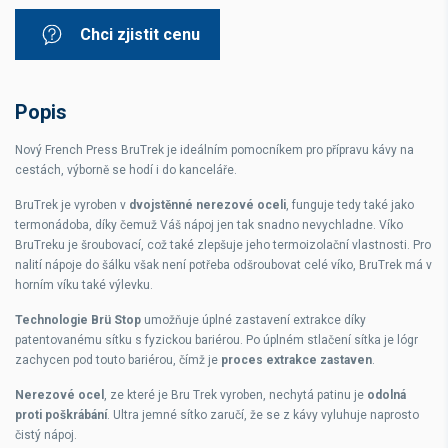
Chci zjistit cenu
Popis
Nový French Press BruTrek je ideálním pomocníkem pro přípravu kávy na
cestách, výborně se hodí i do kanceláře.
BruTrek je vyroben v
dvojstěnné nerezové oceli
, funguje tedy také jako
termonádoba, díky čemuž Váš nápoj jen tak snadno nevychladne. Víko
BruTreku je šroubovací, což také zlepšuje jeho termoizolační vlastnosti. Pro
nalití nápoje do šálku však není potřeba odšroubovat celé víko, BruTrek má v
horním víku také výlevku.
Technologie Brü Stop
umožňuje úplné zastavení extrakce díky
patentovanému sítku s fyzickou bariérou
. Po úplném stlačení sítka je lógr
zachycen pod touto bariérou, čímž
je
proces extrakce zastaven
.
Nerezové ocel
, ze které je Bru Trek vyroben, nechytá patinu je
odolná
proti poškrábání
. Ultra jemné sítko zaručí, že se z kávy vyluhuje naprosto
čistý nápoj.