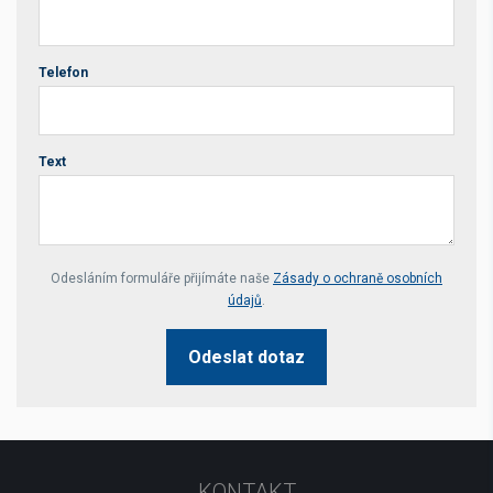
Telefon
Text
Your website *
Odesláním formuláře přijímáte naše
Zásady o ochraně osobních
údajů
.
Odeslat dotaz
KONTAKT