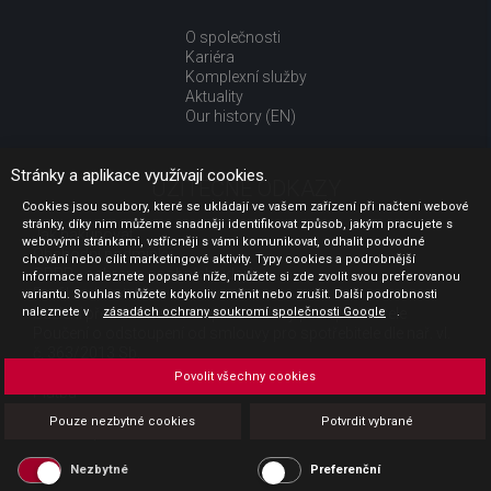
O společnosti
Kariéra
Komplexní služby
Aktuality
Our history (EN)
Stránky a aplikace využívají cookies.
UŽITEČNÉ ODKAZY
Cookies jsou soubory, které se ukládají ve vašem zařízení při načtení webové
stránky, díky nim můžeme snadněji identifikovat způsob, jakým pracujete s
Jak nakupovat
webovými stránkami, vstřícněji s vámi komunikovat, odhalit podvodné
Obchodní podmínky
chování nebo cílit marketingové aktivity. Typy cookies a podrobnější
GDPR - ochrana osobních údajů
informace naleznete popsané níže, můžete si zde zvolit svou preferovanou
Profil zadavatele
variantu. Souhlas můžete kdykoliv změnit nebo zrušit. Další podrobnosti
naleznete v
Sdělení před uzavřením kupní smlouvy pro spotřebitele
zásadách ochrany soukromí společnosti Google
.
Poučení o odstoupení od smlouvy pro spotřebitele dle nař. vl.
č. 363/2013 Sb.
Doprava
Povolit všechny cookies
Platba
Vrácení zboží
Pouze nezbytné cookies
Potvrdit vybrané
Povinná publicita
Nezbytné
Preferenční