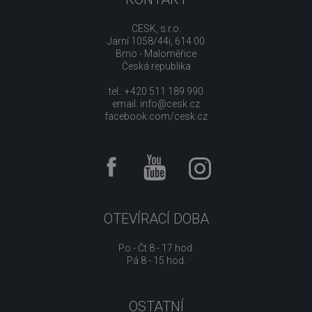
CESK, s.r.o.
Jarní 1058/44i, 614 00
Brno - Maloměřice
Česká republika
tel.: +420 511 189 990
email:
info@cesk.cz
facebook.com/cesk.cz
OTEVÍRACÍ DOBA
Po - Čt 8 - 17 hod.
Pá 8 - 15 hod.
OSTATNÍ