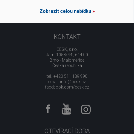
Zobrazit celou nabídku
»
KONTAKT
CESK, s.r.o.
Jarní 1058/44i, 614 00
Brno - Maloměřice
Česká republika
tel.: +420 511 189 990
email:
info@cesk.cz
facebook.com/cesk.cz
OTEVÍRACÍ DOBA