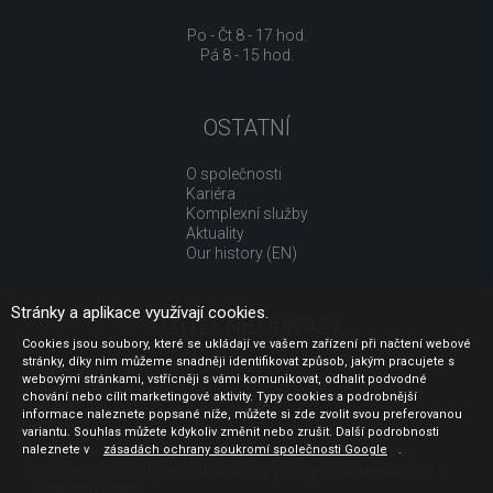
Po - Čt 8 - 17 hod.
Pá 8 - 15 hod.
OSTATNÍ
O společnosti
Kariéra
Komplexní služby
Aktuality
Our history (EN)
Stránky a aplikace využívají cookies.
UŽITEČNÉ ODKAZY
Cookies jsou soubory, které se ukládají ve vašem zařízení při načtení webové
stránky, díky nim můžeme snadněji identifikovat způsob, jakým pracujete s
Jak nakupovat
webovými stránkami, vstřícněji s vámi komunikovat, odhalit podvodné
Obchodní podmínky
chování nebo cílit marketingové aktivity. Typy cookies a podrobnější
GDPR - ochrana osobních údajů
informace naleznete popsané níže, můžete si zde zvolit svou preferovanou
Profil zadavatele
variantu. Souhlas můžete kdykoliv změnit nebo zrušit. Další podrobnosti
naleznete v
Sdělení před uzavřením kupní smlouvy pro spotřebitele
zásadách ochrany soukromí společnosti Google
.
Poučení o odstoupení od smlouvy pro spotřebitele dle nař. vl.
č. 363/2013 Sb.