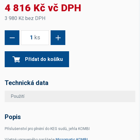
4 816 Kč vč DPH
3 980 Kč bez DPH
1
ks
Přidat do košíku
Technická data
Použití
Popis
Příslušenství pro plnění do KEG sudů, jehla KOMBI
Včetně upraveného narážeče
Micromatic KOMBI
.