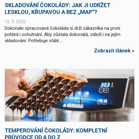
SKLADOVÁNÍ ČOKOLÁDY: JAK JI UDRŽET
LESKLOU, KŘUPAVOU A BEZ „MAP“?
15. 9. 2025
Dokonale zpracovaná čokoláda si drží zákazníka na první
pohled i ochutnání. Aby zůstala dokonalá, záleží i na jejím
skladování. Potřebuje stálé...
Zobrazit článek
»
TEMPEROVÁNÍ ČOKOLÁDY: KOMPLETNÍ
PRŮVODCE OD A DO Z