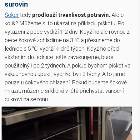
surovin
Šoker
tedy
prodlouží trvanlivost potravin.
Ale o
kolik? Můžeme si to ukázat na příkladu piškotu. Po
vytažení z pece vydrží 1-2 dny. Když ho ale rovnou z
pece šokově zchladíme na 3 °C a přesuneme do
lednice s 5 °C, vydrží klidně týden. Když ho před
vložením do lednice ještě zavakuujeme, bude
použitelný i po 2 týdnech. A pokud bychom piškot ve
vakuu rovnou upekli, vydržel by i 3 týdny. A to jsme
pouze u šokového chlazení. Pokud budeme šokově
mrazit, můžeme si klidně v létě přichystat vánoční
cukroví na sezonu.