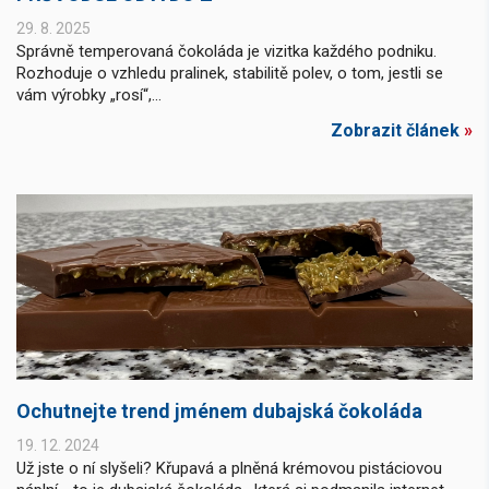
29. 8. 2025
Správně temperovaná čokoláda je vizitka každého podniku.
Rozhoduje o vzhledu pralinek, stabilitě polev, o tom, jestli se
vám výrobky „rosí“,...
Zobrazit článek
»
Ochutnejte trend jménem dubajská čokoláda
19. 12. 2024
Už jste o ní slyšeli? Křupavá a plněná krémovou pistáciovou