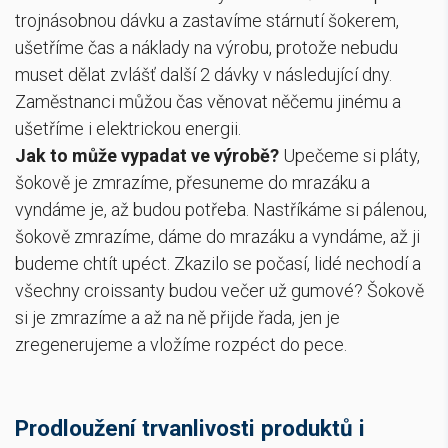
trojnásobnou dávku a zastavíme stárnutí šokerem,
ušetříme čas a náklady na výrobu, protože nebudu
muset dělat zvlášť další 2 dávky v následující dny.
Zaměstnanci můžou čas věnovat něčemu jinému a
ušetříme i elektrickou energii.
Jak to může vypadat ve výrobě?
Upečeme si pláty,
šokově je zmrazíme, přesuneme do mrazáku a
vyndáme je, až budou potřeba. Nastříkáme si pálenou,
šokově zmrazíme, dáme do mrazáku a vyndáme, až ji
budeme chtít upéct. Zkazilo se počasí, lidé nechodí a
všechny croissanty budou večer už gumové? Šokově
si je zmrazíme a až na ně přijde řada, jen je
zregenerujeme a vložíme rozpéct do pece.
Prodloužení trvanlivosti produktů i