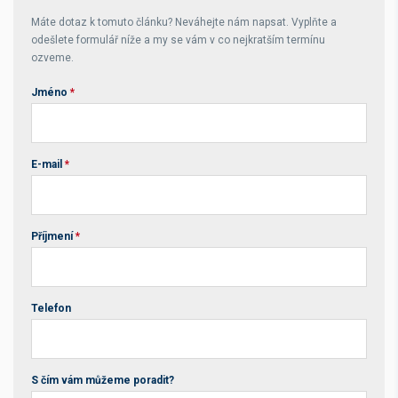
Máte dotaz k tomuto článku? Neváhejte nám napsat. Vyplňte a
odešlete formulář níže a my se vám v co nejkratším termínu
ozveme.
Jméno
*
E-mail
*
Příjmení
*
Telefon
S čím vám můžeme poradit?