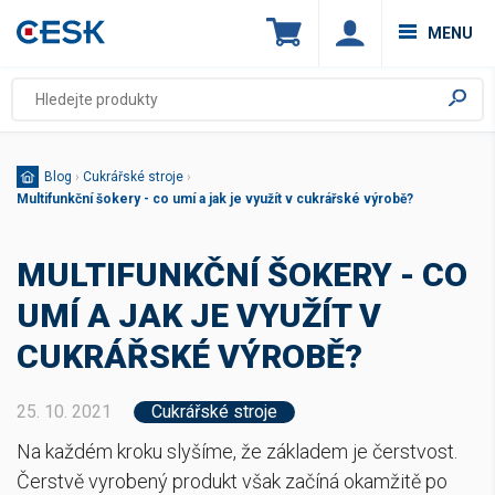
MENU
Blog
›
Cukrářské stroje
›
Multifunkční šokery - co umí a jak je využít v cukrářské výrobě?
MULTIFUNKČNÍ ŠOKERY - CO
UMÍ A JAK JE VYUŽÍT V
CUKRÁŘSKÉ VÝROBĚ?
25. 10. 2021
Cukrářské stroje
Na každém kroku slyšíme, že základem je čerstvost.
Čerstvě vyrobený produkt však začíná okamžitě po