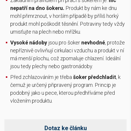
Základním pravidlem při práci s šokerem je:
nic
nepatří na dno šokeru
.
Produkt by nám ke dnu
mohl přimrznout, v horším případě by příliš horký
produkt mohl poškodit těsnění. Potraviny tedy vždy
umisťujte na plech nebo mřížku.
Vysoké nádoby
jsou pro šoker
nevhodné
, protože
nepříznivě ovlivňují cirkulaci vzduchu a produkt v ní
má menší plochu, což zpomaluje chlazení. Ideální
jsou tedy plechy nebo gastronádoby.
Před zchlazováním je třeba
šoker předchladit
, k
čemuž je určený připravený program. Princip je
podobný jako u pece, kterou předhříváme před
vložením produktu.
Dotaz ke článku