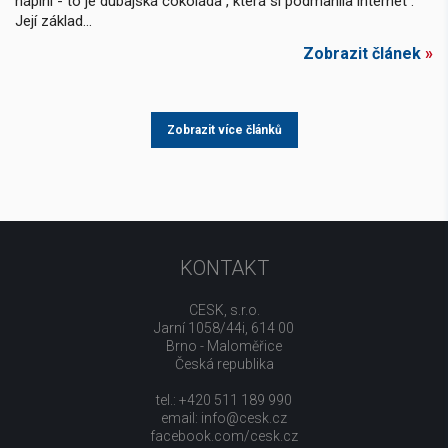
náplní - to je dubajská čokoláda , která si podmanila internet .
Její základ...
Zobrazit článek
»
Zobrazit více článků
KONTAKT
CESK, s.r.o.
Jarní 1058/44i, 614 00
Brno - Maloměřice
Česká republika
tel.: +420 511 189 990
email:
info@cesk.cz
facebook.com/cesk.cz