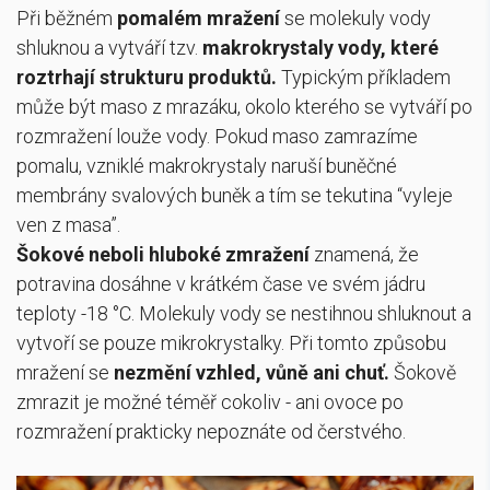
Při běžném
pomalém mražení
se molekuly vody
shluknou a vytváří tzv.
makrokrystaly
vody, které
roztrhají strukturu produktů
.
Typickým příkladem
může být maso z mrazáku, okolo kterého se vytváří po
rozmražení louže vody. Pokud maso zamrazíme
pomalu, vzniklé makrokrystaly naruší buněčné
membrány svalových buněk a tím se tekutina “vyleje
ven z masa”.
Šokové neboli hluboké zmražení
znamená, že
potravina dosáhne v krátkém čase ve svém jádru
teploty -18 °C. Molekuly vody se nestihnou shluknout a
vytvoří se pouze mikrokrystalky. Při tomto způsobu
mražení se
nezmění vzhled, vůně ani chuť
.
Šokově
zmrazit je možné téměř cokoliv - ani ovoce po
rozmražení prakticky nepoznáte od čerstvého.