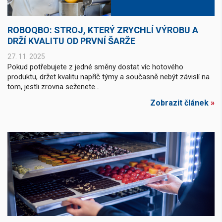
ROBOQBO: STROJ, KTERÝ ZRYCHLÍ VÝROBU A
DRŽÍ KVALITU OD PRVNÍ ŠARŽE
27. 11. 2025
Pokud potřebujete z jedné směny dostat víc hotového
produktu, držet kvalitu napříč týmy a současně nebýt závislí na
tom, jestli zrovna seženete...
Zobrazit článek
»