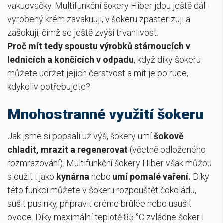
vakuovačky. Multifunkční šokery Hiber jdou ještě dál -
vyrobený krém zavakuuji, v šokeru zpasterizuji a
zašokuji, čímž se ještě zvýší trvanlivost.
Proč mít tedy spoustu výrobků stárnoucích v
lednicích a končících v odpadu
, když díky šokeru
můžete udržet jejich čerstvost a mít je po ruce,
kdykoliv potřebujete?
Mnohostranné využití šokeru
Jak jsme si popsali už výš, šokery umí
šokově
chladit, mrazit a regenerovat
(včetně odloženého
rozmrazování). Multifunkční šokery Hiber však můžou
sloužit i jako
kynárna
nebo
umí pomalé vaření.
Díky
této funkci můžete v šokeru rozpouštět čokoládu,
sušit pusinky, připravit créme brûlée nebo usušit
ovoce. Díky maximální teplotě 85 °C zvládne šoker i