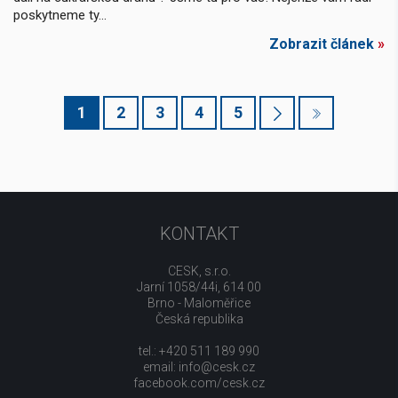
poskytneme ty...
Zobrazit článek
»
1
2
3
4
5
KONTAKT
CESK, s.r.o.
Jarní 1058/44i, 614 00
Brno - Maloměřice
Česká republika
tel.: +420 511 189 990
email:
info@cesk.cz
facebook.com/cesk.cz