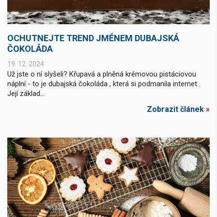
OCHUTNEJTE TREND JMÉNEM DUBAJSKÁ
ČOKOLÁDA
19. 12. 2024
Už jste o ní slyšeli? Křupavá a plněná krémovou pistáciovou
náplní - to je dubajská čokoláda , která si podmanila internet .
Její základ...
Zobrazit článek
»