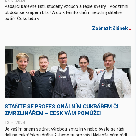
29. 8. 2024
Padající barevné listí, studený vzduch a teplé svetry… Podzimní
období se kvapem blíží! A co k těmto dnům neodmyslitelně
patří? Čokoláda v...
Zobrazit článek
»
STAŇTE SE PROFESIONÁLNÍM CUKRÁŘEM ČI
ZMRZLINÁŘEM – CESK VÁM POMŮŽE!
13. 6. 2024
Je vaším snem se živit výrobou zmrzlin y nebo byste se rádi
dali na cukrářskou dráhu ? Jsme tu pro vás! Nejenže vám rádi