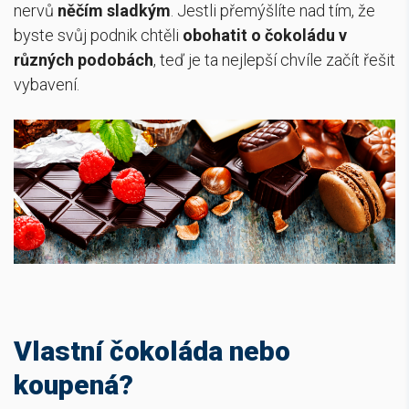
nervů
něčím sladkým
.
Jestli přemýšlíte nad tím, že
byste svůj podnik chtěli
obohatit o čokoládu v
různých podobách
,
teď je ta nejlepší chvíle začít řešit
vybavení.
Vlastní čokoláda nebo
koupená?