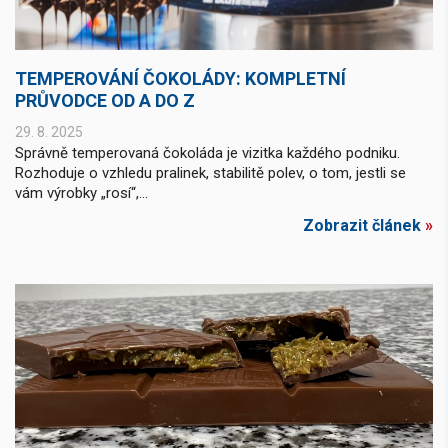
TEMPEROVÁNÍ ČOKOLÁDY: KOMPLETNÍ
PRŮVODCE OD A DO Z
29. 8. 2025
Správně temperovaná čokoláda je vizitka každého podniku.
Rozhoduje o vzhledu pralinek, stabilitě polev, o tom, jestli se
vám výrobky „rosí“,...
Zobrazit článek
»