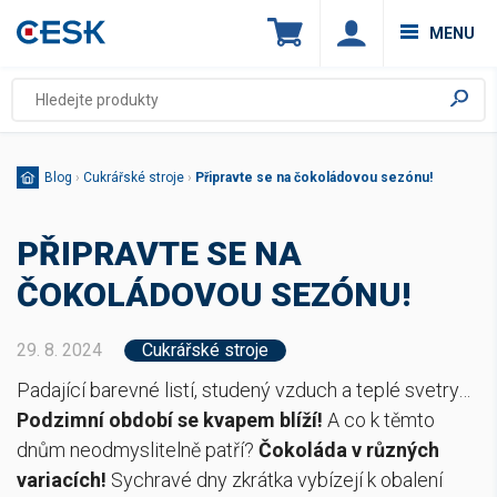
MENU
Blog
›
Cukrářské stroje
›
Připravte se na čokoládovou sezónu!
PŘIPRAVTE SE NA
ČOKOLÁDOVOU SEZÓNU!
29. 8. 2024
Cukrářské stroje
Padající barevné listí, studený vzduch a teplé svetry…
Podzimní období se kvapem blíží!
A co k těmto
dnům neodmyslitelně patří?
Čokoláda v různých
variacích
!
Sychravé dny zkrátka vybízejí k obalení