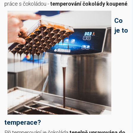
práce s čokoládou -
temperování čokolády koupené
.
Co
je to
temperace?
Při temperování je čokoláda
tepelně upravována do