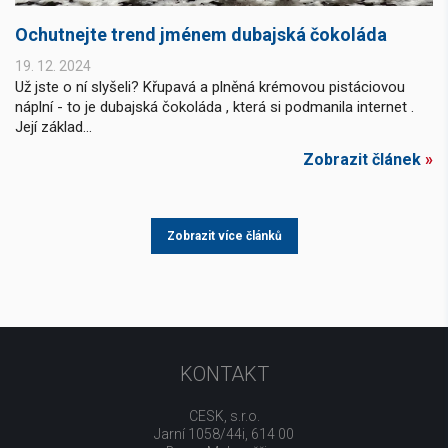
Ochutnejte trend jménem dubajská čokoláda
19. 12. 2024
Už jste o ní slyšeli? Křupavá a plněná krémovou pistáciovou
náplní - to je dubajská čokoláda , která si podmanila internet .
Její základ...
Zobrazit článek
»
Zobrazit více článků
KONTAKT
CESK, s.r.o.
Jarní 1058/44i, 614 00