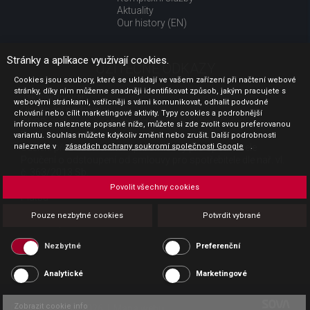
Aktuality
Our history (EN)
Stránky a aplikace využívají cookies.
UŽITEČNÉ ODKAZY
Cookies jsou soubory, které se ukládají ve vašem zařízení při načtení webové
stránky, díky nim můžeme snadněji identifikovat způsob, jakým pracujete s
Jak nakupovat
webovými stránkami, vstřícněji s vámi komunikovat, odhalit podvodné
Obchodní podmínky
chování nebo cílit marketingové aktivity. Typy cookies a podrobnější
GDPR - ochrana osobních údajů
informace naleznete popsané níže, můžete si zde zvolit svou preferovanou
Profil zadavatele
variantu. Souhlas můžete kdykoliv změnit nebo zrušit. Další podrobnosti
Sdělení před uzavřením kupní smlouvy pro spotřebitele
naleznete v
zásadách ochrany soukromí společnosti Google
.
Poučení o odstoupení od smlouvy pro spotřebitele dle nař. vl.
č. 363/2013 Sb.
Doprava
Povolit všechny cookies
Platba
Vrácení zboží
Pouze nezbytné cookies
Potvrdit vybrané
Povinná publicita
Nezbytné
Preferenční
Analytické
Marketingové
Zobrazit cookie info
Copyright CESK 2026 |
Mapa webu