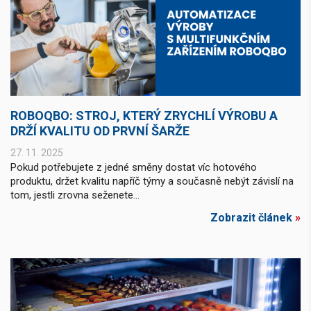
ROBOQBO: STROJ, KTERÝ ZRYCHLÍ VÝROBU A
DRŽÍ KVALITU OD PRVNÍ ŠARŽE
27. 11. 2025
Pokud potřebujete z jedné směny dostat víc hotového
produktu, držet kvalitu napříč týmy a současně nebýt závislí na
tom, jestli zrovna seženete...
Zobrazit článek
»