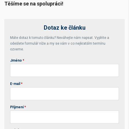
Těšíme se na spolupráci!
Dotaz ke článku
Máte dotaz k tomuto článku? Neváhejte nám napsat. Vyplňte a
odešlete formulář níže a my se vám v co nejkratším termínu
ozveme.
Jméno
*
E-mail
*
Příjmení
*