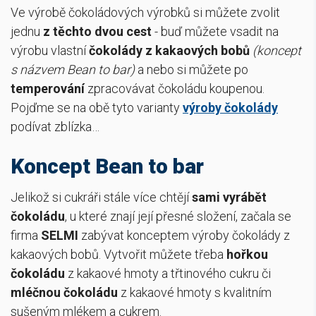
Ve výrobě čokoládových výrobků si můžete zvolit
jednu
z těchto dvou cest
- buď můžete vsadit na
výrobu vlastní
čokolády z kakaových bobů
(koncept
s názvem Bean to bar)
a nebo si můžete po
temperování
zpracovávat čokoládu koupenou.
Pojďme se na obě tyto varianty
výroby čokolády
podívat zblízka…
Koncept Bean to bar
Jelikož si cukráři stále více chtějí
sami vyrábět
čokoládu
, u které znají její přesné složení, začala se
firma
SELMI
zabývat konceptem výroby čokolády z
kakaových bobů. Vytvořit můžete třeba
hořkou
čokoládu
z kakaové hmoty a třtinového cukru či
mléčnou čokoládu
z kakaové hmoty s kvalitním
sušeným mlékem a cukrem.