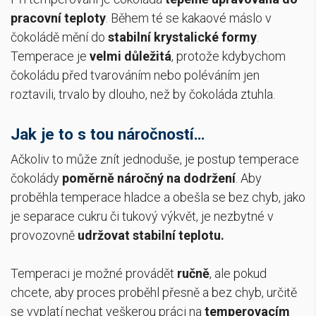
pracovní teploty
. Během té se kakaové máslo v
čokoládě mění do
stabilní krystalické formy
.
Temperace je
velmi důležitá
, protože kdybychom
čokoládu před tvarováním nebo poléváním jen
roztavili, trvalo by dlouho, než by čokoláda ztuhla.
Jak je to s tou náročností…
Ačkoliv to může znít jednoduše, je postup temperace
čokolády
poměrně náročný
na dodržení
.
Aby
proběhla temperace hladce a obešla se bez chyb, jako
je separace cukru či tukový výkvět, je nezbytné v
provozovně
udržovat stabilní teplotu.
Temperaci je možné provádět
ručně
, ale pokud
chcete, aby proces proběhl přesně a bez chyb, určitě
se vyplatí nechat veškerou práci na
temperovacím