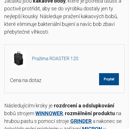
začátku jsou
kakaové boby
, které je potřeba usušit a
poctivě protřídit, aby se do výrobku dostaly jen ty
nejlepší kousky. Následuje pražení kakaových bobů,
které eliminuje bakteriální bujení a navíc bob zbaví
přebytečné vlhkosti.
Pražírna ROASTER 120
Cena na dotaz
Poptat
Následujícími kroky je
rozdrcení a odslupkování
bobů strojem
WINNOWER
;
rozmělnění produktu
na
hrubou pastu s pomocí stroje
GRINDER
a nakonec se
čokoláda mění mícháním v zařízení
MICRON
v