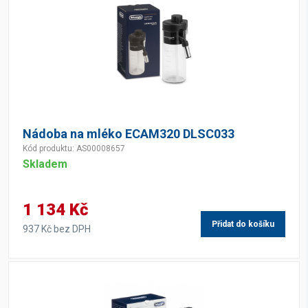
Nádoba na mléko ECAM320 DLSC033
Kód produktu: AS00008657
Skladem
1 134 Kč
Přidat do košíku
937 Kč bez DPH