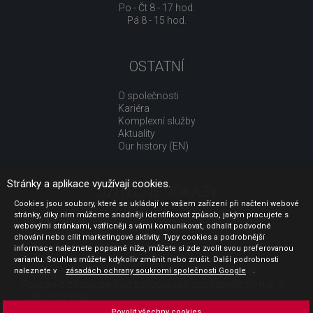
Po - Čt 8 - 17 hod.
Pá 8 - 15 hod.
OSTATNÍ
O společnosti
Kariéra
Komplexní služby
Aktuality
Our history (EN)
Stránky a aplikace využívají cookies.
UŽITEČNÉ ODKAZY
Cookies jsou soubory, které se ukládají ve vašem zařízení při načtení webové
stránky, díky nim můžeme snadněji identifikovat způsob, jakým pracujete s
Jak nakupovat
webovými stránkami, vstřícněji s vámi komunikovat, odhalit podvodné
Obchodní podmínky
chování nebo cílit marketingové aktivity. Typy cookies a podrobnější
GDPR - ochrana osobních údajů
informace naleznete popsané níže, můžete si zde zvolit svou preferovanou
Profil zadavatele
variantu. Souhlas můžete kdykoliv změnit nebo zrušit. Další podrobnosti
naleznete v
Sdělení před uzavřením kupní smlouvy pro spotřebitele
zásadách ochrany soukromí společnosti Google
.
Poučení o odstoupení od smlouvy pro spotřebitele dle nař. vl.
č. 363/2013 Sb.
Doprava
Povolit všechny cookies