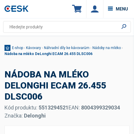
MENU
E-shop
›
Kávovary
›
Náhradní díly ke kávovarům
›
Nádoby na mléko
›
Nádoba na mléko DeLonghi ECAM 26.455 DLSC006
NÁDOBA NA MLÉKO
DELONGHI ECAM 26.455
DLSC006
Kód produktu:
5513294521
EAN:
8004399329034
Značka:
Delonghi