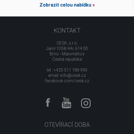
Zobrazit celou nabídku
»
KONTAKT
CESK, s.r.o.
Jarní 1058/44i, 614 00
Brno - Maloměřice
Česká republika
tel.: +420 511 189 990
email:
info@cesk.cz
facebook.com/cesk.cz
OTEVÍRACÍ DOBA