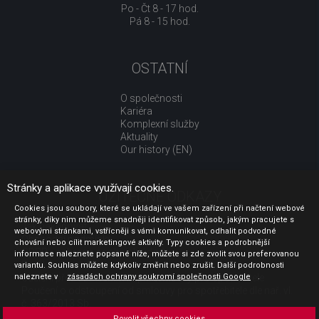
Po - Čt 8 - 17 hod.
Pá 8 - 15 hod.
OSTATNÍ
O společnosti
Kariéra
Komplexní služby
Aktuality
Our history (EN)
Stránky a aplikace využívají cookies.
UŽITEČNÉ ODKAZY
Cookies jsou soubory, které se ukládají ve vašem zařízení při načtení webové
stránky, díky nim můžeme snadněji identifikovat způsob, jakým pracujete s
Jak nakupovat
webovými stránkami, vstřícněji s vámi komunikovat, odhalit podvodné
Obchodní podmínky
chování nebo cílit marketingové aktivity. Typy cookies a podrobnější
GDPR - ochrana osobních údajů
informace naleznete popsané níže, můžete si zde zvolit svou preferovanou
Profil zadavatele
variantu. Souhlas můžete kdykoliv změnit nebo zrušit. Další podrobnosti
naleznete v
Sdělení před uzavřením kupní smlouvy pro spotřebitele
zásadách ochrany soukromí společnosti Google
.
Poučení o odstoupení od smlouvy pro spotřebitele dle nař. vl.
č. 363/2013 Sb.
Doprava
Povolit všechny cookies