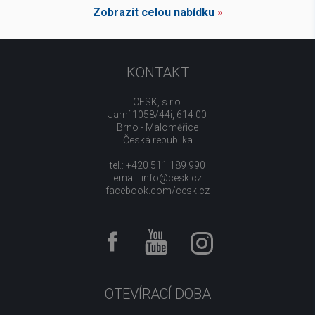
Zobrazit celou nabídku
»
KONTAKT
CESK, s.r.o.
Jarní 1058/44i, 614 00
Brno - Maloměřice
Česká republika
tel.: +420 511 189 990
email:
info@cesk.cz
facebook.com/cesk.cz
OTEVÍRACÍ DOBA