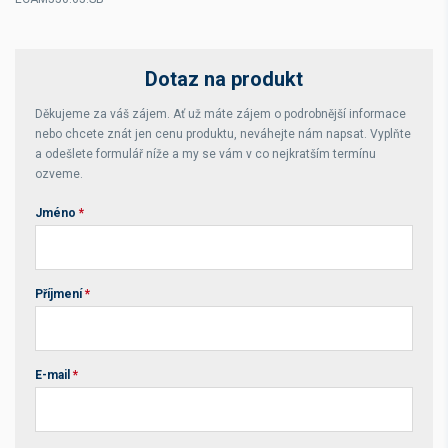
Dotaz na produkt
Děkujeme za váš zájem. Ať už máte zájem o podrobnější informace
nebo chcete znát jen cenu produktu, neváhejte nám napsat. Vyplňte
a odešlete formulář níže a my se vám v co nejkratším termínu
ozveme.
Jméno
*
Příjmení
*
E-mail
*