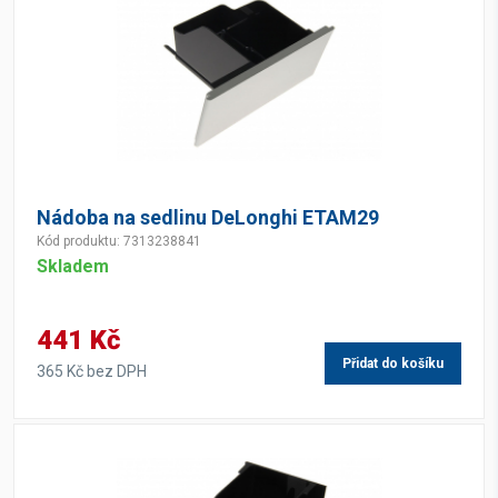
Nádoba na sedlinu DeLonghi ETAM29
Kód produktu: 7313238841
Skladem
441 Kč
Přidat do košíku
365 Kč bez DPH