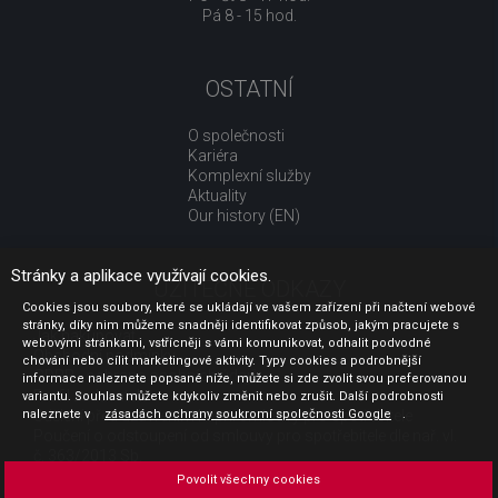
Pá 8 - 15 hod.
OSTATNÍ
O společnosti
Kariéra
Komplexní služby
Aktuality
Our history (EN)
Stránky a aplikace využívají cookies.
UŽITEČNÉ ODKAZY
Cookies jsou soubory, které se ukládají ve vašem zařízení při načtení webové
stránky, díky nim můžeme snadněji identifikovat způsob, jakým pracujete s
Jak nakupovat
webovými stránkami, vstřícněji s vámi komunikovat, odhalit podvodné
Obchodní podmínky
chování nebo cílit marketingové aktivity. Typy cookies a podrobnější
GDPR - ochrana osobních údajů
informace naleznete popsané níže, můžete si zde zvolit svou preferovanou
Profil zadavatele
variantu. Souhlas můžete kdykoliv změnit nebo zrušit. Další podrobnosti
naleznete v
Sdělení před uzavřením kupní smlouvy pro spotřebitele
zásadách ochrany soukromí společnosti Google
.
Poučení o odstoupení od smlouvy pro spotřebitele dle nař. vl.
č. 363/2013 Sb.
Doprava
Povolit všechny cookies
Platba