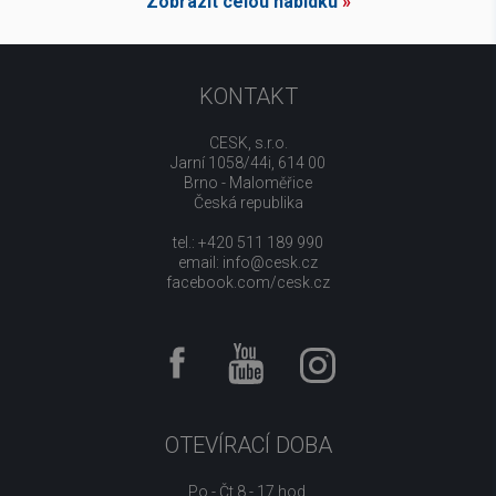
Zobrazit celou nabídku
»
KONTAKT
CESK, s.r.o.
Jarní 1058/44i, 614 00
Brno - Maloměřice
Česká republika
tel.: +420 511 189 990
email:
info@cesk.cz
facebook.com/cesk.cz
OTEVÍRACÍ DOBA
Po - Čt 8 - 17 hod.