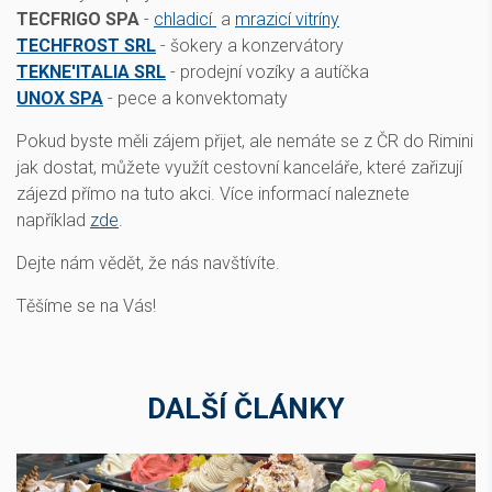
TECFRIGO SPA
-
chladicí
a
mrazicí vitríny
TECHFROST SRL
- šokery a konzervátory
TEKNE'ITALIA SRL
- prodejní vozíky a autíčka
UNOX SPA
- pece a konvektomaty
Pokud byste měli zájem přijet, ale nemáte se z ČR do Rimini
jak dostat, můžete využít cestovní kanceláře, které zařizují
zájezd přímo na tuto akci. Více informací naleznete
například
zde
.
Dejte nám vědět, že nás navštívíte.
Těšíme se na Vás!
DALŠÍ ČLÁNKY