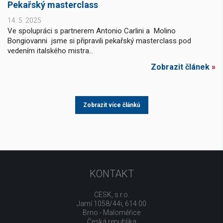
Pekařský masterclass
14. 5. 2025
Ve spolupráci s partnerem Antonio Carlini a Molino
Bongiovanni jsme si připravili pekařský masterclass pod
vedením italského mistra...
Zobrazit článek
»
Zobrazit více článků
KONTAKT
CESK, s.r.o.
Jarní 1058/44i, 614 00
Brno - Maloměřice
Česká republika