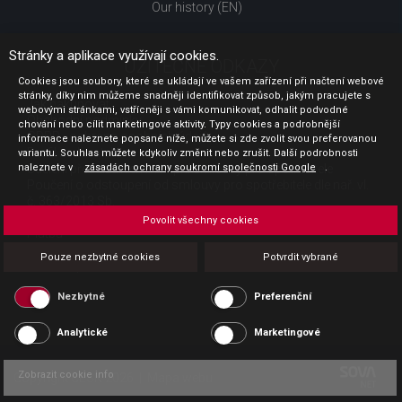
Our history (EN)
Stránky a aplikace využívají cookies.
UŽITEČNÉ ODKAZY
Cookies jsou soubory, které se ukládají ve vašem zařízení při načtení webové
stránky, díky nim můžeme snadněji identifikovat způsob, jakým pracujete s
Jak nakupovat
webovými stránkami, vstřícněji s vámi komunikovat, odhalit podvodné
Obchodní podmínky
chování nebo cílit marketingové aktivity. Typy cookies a podrobnější
GDPR - ochrana osobních údajů
informace naleznete popsané níže, můžete si zde zvolit svou preferovanou
Profil zadavatele
variantu. Souhlas můžete kdykoliv změnit nebo zrušit. Další podrobnosti
naleznete v
zásadách ochrany soukromí společnosti Google
.
Sdělení před uzavřením kupní smlouvy pro spotřebitele
Poučení o odstoupení od smlouvy pro spotřebitele dle nař. vl.
č. 363/2013 Sb.
Doprava
Povolit všechny cookies
Platba
Vrácení zboží
Pouze nezbytné cookies
Potvrdit vybrané
Povinná publicita
Nezbytné
Preferenční
Analytické
Marketingové
Zobrazit cookie info
Copyright CESK 2026 |
Mapa webu