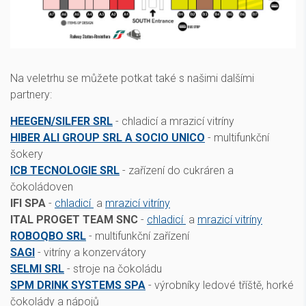
Na veletrhu se můžete potkat také s našimi dalšími
partnery:
HEEGEN/SILFER SRL
- chladicí a mrazicí vitríny
HIBER ALI GROUP SRL A SOCIO UNICO
- multifunkční
šokery
ICB TECNOLOGIE SRL
- zařízení do cukráren a
čokoládoven
IFI SPA
-
chladicí
a
mrazicí vitríny
ITAL PROGET TEAM SNC
-
chladicí
a
mrazicí vitríny
ROBOQBO SRL
- multifunkční zařízení
SAGI
- vitríny a konzervátory
SELMI SRL
- stroje na čokoládu
SPM DRINK SYSTEMS SPA
- výrobníky ledové tříště, horké
čokolády a nápojů