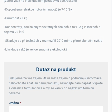
(záleží však na individuálním požadavku spotřebitele)
- Doporučená refrakce hotových nápojů je 7-10°Bx
- Hmotnost 23 kg
- Koncentráty jsou baleny v nevratných obalech a to v Bag in Boxech o
objemu 20 litrů
- Skladuje se při teplotách v rozmezí 5-20°C mimo přímé sluneční světlo
- Likvidace vaků je velice snadná a ekologická
Dotaz na produkt
Děkujeme za váš zájem. Ať už máte zájem o podrobnější informace
nebo chcete znát jen cenu produktu, neváhejte nám napsat. Vyplňte
a odešlete formulář níže a my se vám v co nejkratším termínu
ozveme.
Jméno
*