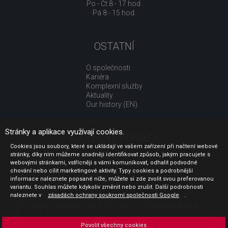
Po - Čt 8 - 17 hod.
Pá 8 - 15 hod.
OSTATNÍ
O společnosti
Kariéra
Komplexní služby
Aktuality
Our history (EN)
Stránky a aplikace využívají cookies.
UŽITEČNÉ ODKAZY
Cookies jsou soubory, které se ukládají ve vašem zařízení při načtení webové
stránky, díky nim můžeme snadněji identifikovat způsob, jakým pracujete s
Jak nakupovat
webovými stránkami, vstřícněji s vámi komunikovat, odhalit podvodné
Obchodní podmínky
chování nebo cílit marketingové aktivity. Typy cookies a podrobnější
GDPR - ochrana osobních údajů
informace naleznete popsané níže, můžete si zde zvolit svou preferovanou
Profil zadavatele
variantu. Souhlas můžete kdykoliv změnit nebo zrušit. Další podrobnosti
naleznete v
Sdělení před uzavřením kupní smlouvy pro spotřebitele
zásadách ochrany soukromí společnosti Google
.
Poučení o odstoupení od smlouvy pro spotřebitele dle nař. vl.
č. 363/2013 Sb.
Doprava
Povolit všechny cookies