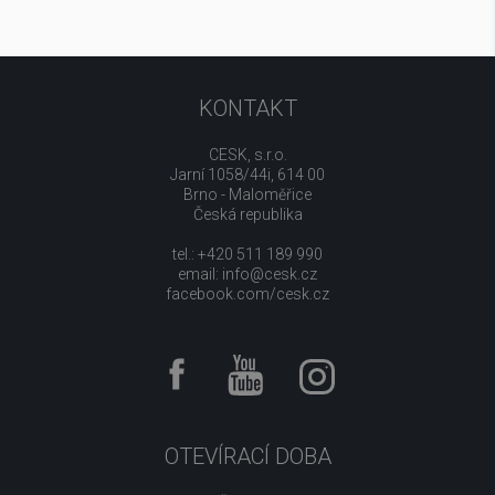
KONTAKT
CESK, s.r.o.
Jarní 1058/44i, 614 00
Brno - Maloměřice
Česká republika
tel.: +420 511 189 990
email:
info@cesk.cz
facebook.com/cesk.cz
OTEVÍRACÍ DOBA