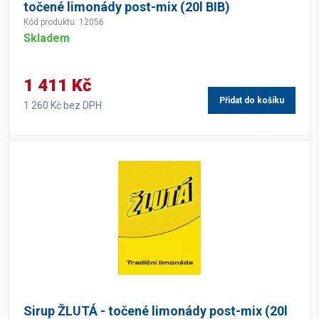
točené limonády post-mix (20l BIB)
Kód produktu: 12056
Skladem
1 411 Kč
Přidat do košíku
1 260 Kč bez DPH
Sirup ŽLUTÁ - točené limonády post-mix (20l