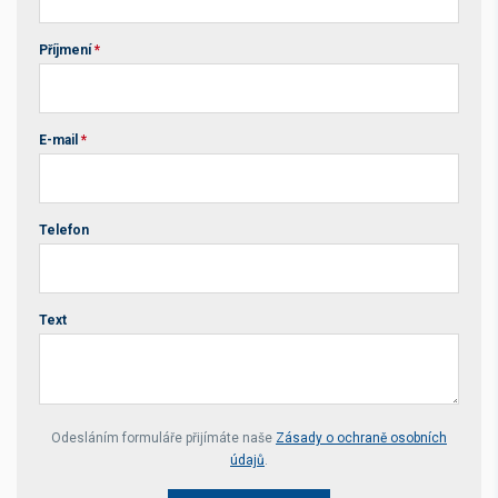
Příjmení
*
E-mail
*
Telefon
Text
Your website *
Odesláním formuláře přijímáte naše
Zásady o ochraně osobních
údajů
.