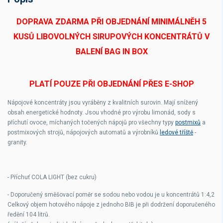
DOPRAVA ZDARMA PŘI OBJEDNÁNÍ MINIMÁLNĚH 5
KUSŮ LIBOVOLNÝCH SIRUPOVÝCH KONCENTRÁTŮ V
BALENÍ BAG IN BOX
PLATÍ POUZE PŘI OBJEDNÁNÍ PŘES E-SHOP
Nápojové koncentráty jsou vyráběny z kvalitních surovin. Mají snížený
obsah energetické hodnoty. Jsou vhodné pro výrobu limonád, sody s
příchutí ovoce, míchaných točených nápojů pro všechny typy
postmixů
a
postmixových strojů, nápojových automatů a výrobníků
ledové tříště
-
granity.
- Příchuť COLA LIGHT (bez cukru)
-
Doporučený směšovací poměr se sodou nebo vodou je u koncentrátů
1:4,2
Celkový objem hotového nápoje z jednoho BIB je při dodržení doporučeného
ředění 104 litrů.