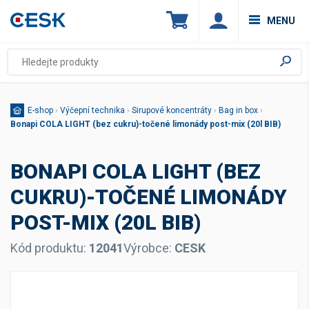
MENU
E-shop
›
Výčepní technika
›
Sirupové koncentráty
›
Bag in box
›
Bonapi COLA LIGHT (bez cukru)-točené limonády post-mix (20l BIB)
BONAPI COLA LIGHT (BEZ
CUKRU)-TOČENÉ LIMONÁDY
POST-MIX (20L BIB)
Kód produktu:
12041
Výrobce:
CESK