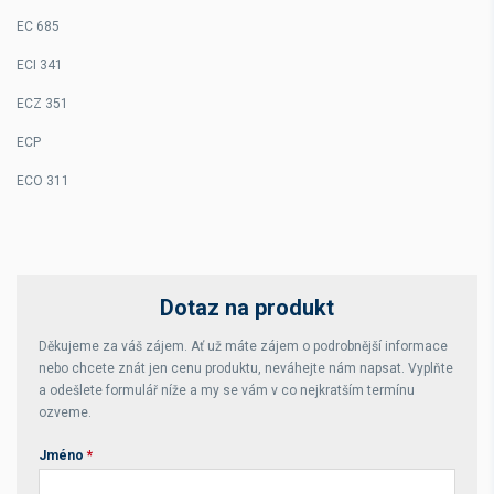
EC 685
ECI 341
ECZ 351
ECP
ECO 311
Dotaz na produkt
Děkujeme za váš zájem. Ať už máte zájem o podrobnější informace
nebo chcete znát jen cenu produktu, neváhejte nám napsat. Vyplňte
a odešlete formulář níže a my se vám v co nejkratším termínu
ozveme.
Jméno
*