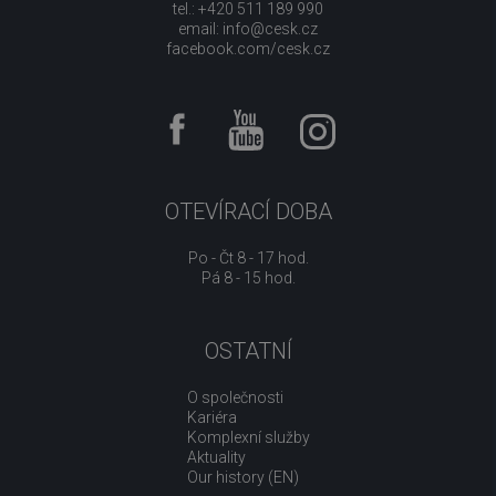
tel.: +420 511 189 990
email:
info@cesk.cz
facebook.com/cesk.cz
OTEVÍRACÍ DOBA
Po - Čt 8 - 17 hod.
Pá 8 - 15 hod.
OSTATNÍ
O společnosti
Kariéra
Komplexní služby
Aktuality
Our history (EN)