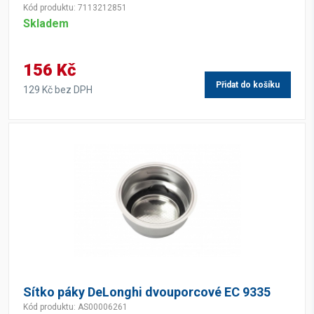
Kód produktu: 7113212851
Skladem
156 Kč
Přidat do košíku
129 Kč bez DPH
Sítko páky DeLonghi dvouporcové EC 9335
Kód produktu: AS00006261