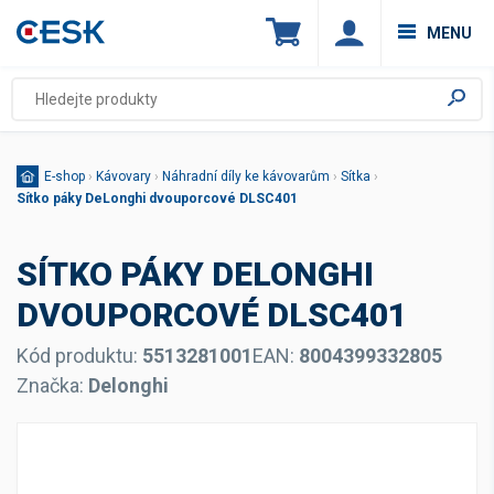
MENU
E-shop
›
Kávovary
›
Náhradní díly ke kávovarům
›
Sítka
›
Sítko páky DeLonghi dvouporcové DLSC401
SÍTKO PÁKY DELONGHI
DVOUPORCOVÉ DLSC401
Kód produktu:
5513281001
EAN:
8004399332805
Značka:
Delonghi