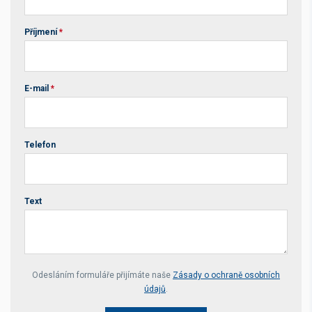
Příjmení
*
E-mail
*
Telefon
Text
Your website *
Odesláním formuláře přijímáte naše
Zásady o ochraně osobních
údajů
.