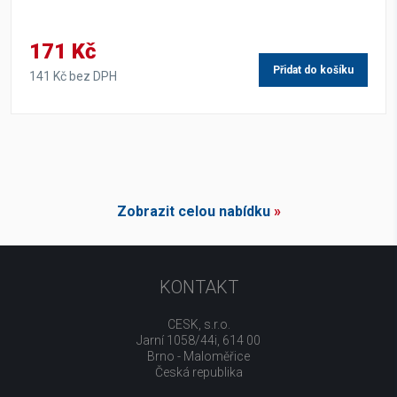
171 Kč
Přidat do košíku
141 Kč bez DPH
Zobrazit celou nabídku
»
KONTAKT
CESK, s.r.o.
Jarní 1058/44i, 614 00
Brno - Maloměřice
Česká republika