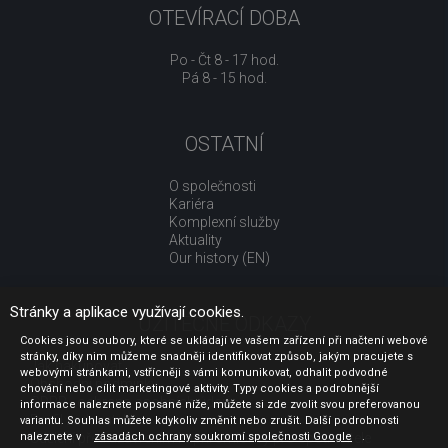
OTEVÍRACÍ DOBA
Po - Čt 8 - 17 hod.
Pá 8 - 15 hod.
OSTATNÍ
O společnosti
Kariéra
Komplexní služby
Aktuality
Our history (EN)
Stránky a aplikace využívají cookies.
UŽITEČNÉ ODKAZY
Cookies jsou soubory, které se ukládají ve vašem zařízení při načtení webové
stránky, díky nim můžeme snadněji identifikovat způsob, jakým pracujete s
Jak nakupovat
webovými stránkami, vstřícněji s vámi komunikovat, odhalit podvodné
Obchodní podmínky
chování nebo cílit marketingové aktivity. Typy cookies a podrobnější
GDPR - ochrana osobních údajů
informace naleznete popsané níže, můžete si zde zvolit svou preferovanou
Profil zadavatele
variantu. Souhlas můžete kdykoliv změnit nebo zrušit. Další podrobnosti
Sdělení před uzavřením kupní smlouvy pro spotřebitele
naleznete v
zásadách ochrany soukromí společnosti Google
.