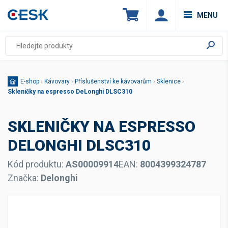
MENU
E-shop
›
Kávovary
›
Příslušenství ke kávovarům
›
Sklenice
›
Skleničky na espresso DeLonghi DLSC310
SKLENIČKY NA ESPRESSO
DELONGHI DLSC310
Kód produktu:
AS00009914
EAN:
8004399324787
Značka:
Delonghi