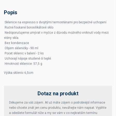
Popis
Sklenice na espresso s dvojitými termostěnami pro bezpečné uchopení
Ručně foukané borosilikátové sklo
Nedoporučujeme umývat v myčce z důvodu možného vniknutí vody mezi
stěny skla.
Bez kondenzace
Objem skleničky - 90 ml
Počet sklenic v balení - 2 ks
Uchovají nápoje studené či teplé
Hmotnost sklenice: 57,5 g
Výška sklenic 6,5cm
Dotaz na produkt
Děkujeme za váš zájem. Ať už máte zájem o podrobnější informace
nebo chcete znát jen cenu produktu, neváhejte nám napsat. Vyplňte
a odešlete formulář níže a my se vám v co nejkratším termínu