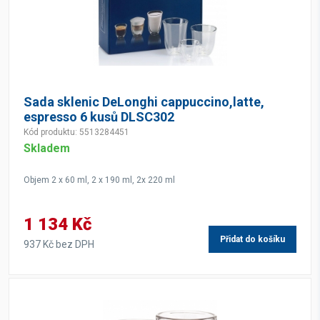
Sada sklenic DeLonghi cappuccino,latte,
espresso 6 kusů DLSC302
Kód produktu: 5513284451
Skladem
Objem 2 x 60 ml, 2 x 190 ml, 2x 220 ml
1 134 Kč
Přidat do košíku
937 Kč bez DPH