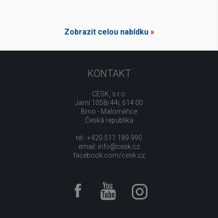
Zobrazit celou nabídku
»
KONTAKT
CESK, s.r.o.
Jarní 1058/44i, 614 00
Brno - Maloměřice
Česká republika
tel.: +420 511 189 990
email:
info@cesk.cz
facebook.com/cesk.cz