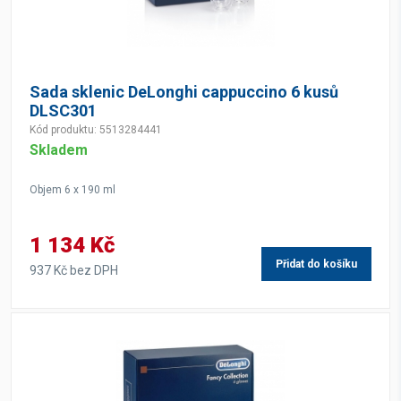
Sada sklenic DeLonghi cappuccino 6 kusů
DLSC301
Kód produktu: 5513284441
Skladem
Objem 6 x 190 ml
1 134 Kč
Přidat do košíku
937 Kč bez DPH