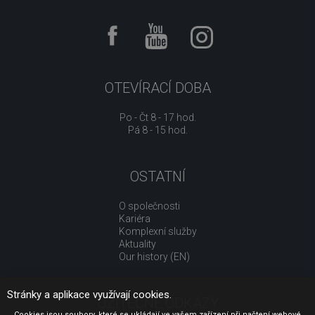
OTEVÍRACÍ DOBA
Po - Čt 8 - 17 hod.
Pá 8 - 15 hod.
OSTATNÍ
O společnosti
Kariéra
Komplexní služby
Aktuality
Our history (EN)
Stránky a aplikace využívají cookies.
UŽITEČNÉ ODKAZY
Cookies jsou soubory, které se ukládají ve vašem zařízení při načtení webové