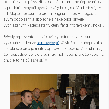
podmínky pro převzetí, uskladnění i samotné čepování piva.
U předání nechyběl bývalý skvělý hokejista Vladimír Vůjtek
ml. Majiteli restaurace předal originální dres Radegast se
svým podpisem a společně si také připili skvěle
vychlazeným Radegastem, který fandí moravskému hokeji.
Bývalý reprezentant a vítkovický patriot si v restauraci
vyzkoušel jeden ze
samovýčepů
: //„Možnost načepovat si
u stolu své pivo je určitě zajímavé a zábavné. Zásadní ale je,
že hospodský věnuje pivu maximální péči, protože výborná
chuť je to nejdůležitější.“ //