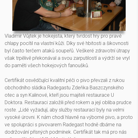
Vladimír Vůjtek je hokejista, který tvrdost hry pro pravé
chlapy pocítil na vlastní kůži. Díky své hbitosti a šikovnosti
byl často terčem ataků soupeřů. Veškeré zdravotní útrapy
však trpělivě překonával a svou zarputilostí a výdrží se vryl
do paměti všech hokejových fanoušků.
Certifikát osvědčující kvalitní péči o pivo převzali z rukou
obchodního sládka Radegastu Zdeňka Baszczynského
otec a syn Kalinové, kteří jsou majiteli restaurace U
Doktora. Restauraci založili před rokem a její obliba prudce
roste. „Lidé vyžadují, aby služby restaurací byly na velmi
vysoké úrovni. K nám chodí hlavně na výborné pivo, a proto
ve spolupráci s pivovarem Radegast hodně dbáme na
dodržování přísných podmínek. Certifikát tak má pro nás