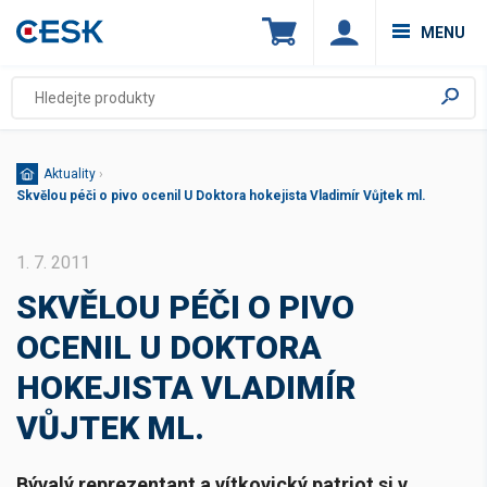
MENU
Aktuality
›
Skvělou péči o pivo ocenil U Doktora hokejista Vladimír Vůjtek ml.
1. 7. 2011
SKVĚLOU PÉČI O PIVO
OCENIL U DOKTORA
HOKEJISTA VLADIMÍR
VŮJTEK ML.
Bývalý reprezentant a vítkovický patriot si v