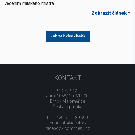
vedením italského mistra...
Zobrazit článek
»
Zobrazit více článků
KONTAKT
CESK, s.r.o.
Jarní 1058/44i, 614 00
Brno - Maloměřice
Česká republika
tel.: +420 511 189 990
email:
info@cesk.cz
facebook.com/cesk.cz