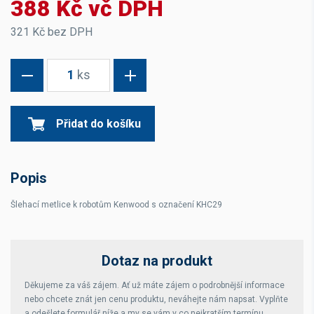
388 Kč vč DPH
321 Kč bez DPH
1
ks
Přidat do košíku
Popis
Šlehací metlice k robotům Kenwood s označení KHC29
Dotaz na produkt
Děkujeme za váš zájem. Ať už máte zájem o podrobnější informace
nebo chcete znát jen cenu produktu, neváhejte nám napsat. Vyplňte
a odešlete formulář níže a my se vám v co nejkratším termínu