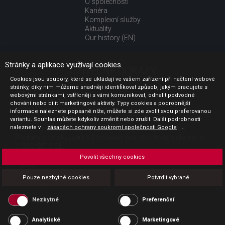
O společnosti
Kariéra
Komplexní služby
Aktuality
Our history (EN)
Stránky a aplikace využívají cookies.
UŽITEČNÉ ODKAZY
Cookies jsou soubory, které se ukládají ve vašem zařízení při načtení webové
stránky, díky nim můžeme snadněji identifikovat způsob, jakým pracujete s
Jak nakupovat
webovými stránkami, vstřícněji s vámi komunikovat, odhalit podvodné
Obchodní podmínky
chování nebo cílit marketingové aktivity. Typy cookies a podrobnější
GDPR - ochrana osobních údajů
informace naleznete popsané níže, můžete si zde zvolit svou preferovanou
Profil zadavatele
variantu. Souhlas můžete kdykoliv změnit nebo zrušit. Další podrobnosti
naleznete v
Sdělení před uzavřením kupní smlouvy pro spotřebitele
zásadách ochrany soukromí společnosti Google
.
Poučení o odstoupení od smlouvy pro spotřebitele dle nař. vl.
č. 363/2013 Sb.
Doprava
Povolit všechny cookies
Platba
Vrácení zboží
Pouze nezbytné cookies
Potvrdit vybrané
Povinná publicita
Nezbytné
Preferenční
Analytické
Marketingové