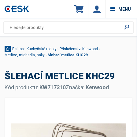
MENU
E-shop
›
Kuchyňské roboty
›
Příslušenství Kenwood
›
Metlice, míchadla, háky
›
Šlehací metlice KHC29
ŠLEHACÍ METLICE KHC29
Kód produktu:
KW717310
Značka:
Kenwood