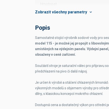
Hmotnost
Rozměry šxhxv
Počet nápojů chlazených
Popis
Samostatně stojící výrobník sodové vody pro se
model 115 - je možné jej propojit s libovolný
umístěných na výdejním panelu. Výdejní panel, 
obsaženy v ceně zařízení.
Součástí stroje je saturační válec pro přípravu s
předchlazení na pivo či další nápoj.
Je určen k výrobě a stáčení chlazených limonád a
výkonných modelů s objemem výroby pro střední
dílny, s klasickou koncepcí mokrého chlazení.
Dostupná cena a dostatečný výkon pro střední 