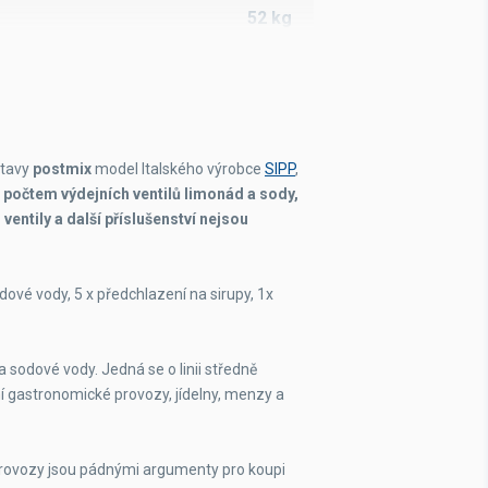
52 kg
391x391x666 mm
5
stavy
postmix
model Italského výrobce
SIPP
,
m počtem výdejních ventilů limonád a sody,
ventily a další příslušenství nejsou
odové vody, 5 x předchlazení na sirupy, 1x
 sodové vody. Jedná se o linii středně
 gastronomické provozy, jídelny, menzy a
provozy jsou pádnými argumenty pro koupi