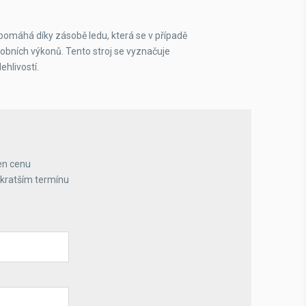
pomáhá díky zásobě ledu, která se v případě
robních výkonů. Tento stroj se vyznačuje
ehlivostí.
en cenu
jkratším termínu