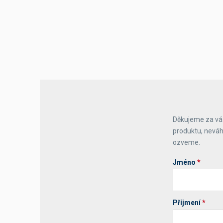
Děkujeme za váš
produktu, neváh
ozveme.
Jméno
*
Příjmení
*