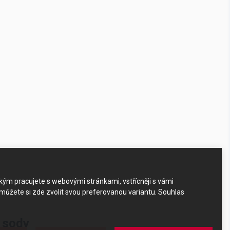
akým pracujete s webovými stránkami, vstřícněji s vámi
 můžete si zde zvolit svou preferovanou variantu. Souhlas
y sody