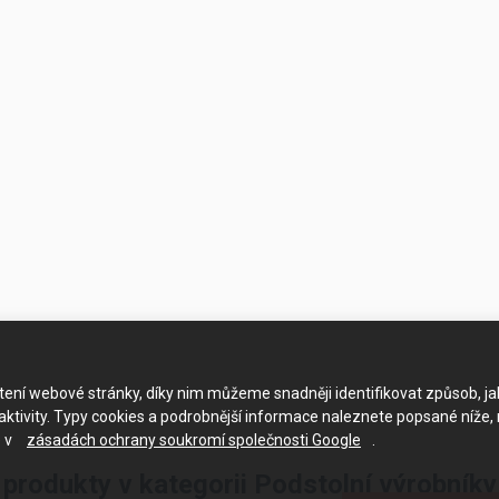
ačtení webové stránky, díky nim můžeme snadněji identifikovat způsob, j
ktivity. Typy cookies a podrobnější informace naleznete popsané níže,
e v
zásadách ochrany soukromí společnosti Google
.
 produkty v kategorii Podstolní výrobník