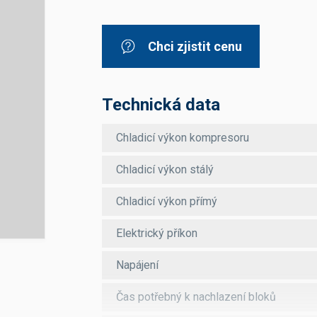
Dávkovače vody
Páky
Sítka
Transportní vozíky
Hadičky do mlékovek
Nádoby na vodu
Hrnce a pánve
Chci zjistit cenu
Nádoby na sedlinu
Odkapní mřížky
Násypky kávy
Technická data
Kuchyňské pomůcky
Chladicí výkon kompresoru
Chladicí výkon stálý
Chladicí výkon přímý
Sanitace
Elektrický příkon
Sanitační technika
Čistící prostředky
Napájení
Náhradní díly
Čas potřebný k nachlazení bloků