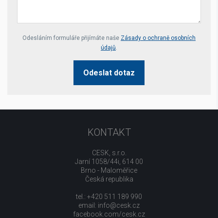
Your website *
Odesláním formuláře přijímáte naše
Zásady o ochraně osobních
údajů
.
Odeslat dotaz
KONTAKT
CESK, s.r.o.
Jarní 1058/44i, 614 00
Brno - Maloměřice
Česká republika
tel.: +420 511 189 990
email:
info@cesk.cz
facebook.com/cesk.cz