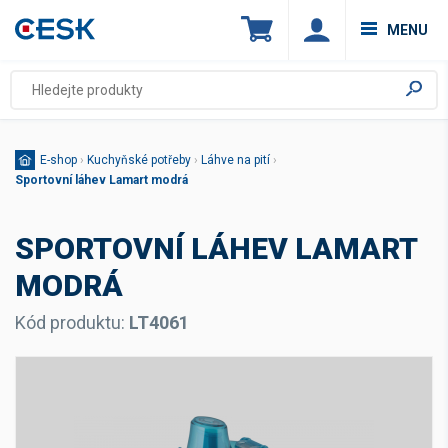
MENU
E-shop
›
Kuchyňské potřeby
›
Láhve na pití
›
Sportovní láhev Lamart modrá
SPORTOVNÍ LÁHEV LAMART
MODRÁ
Kód produktu:
LT4061