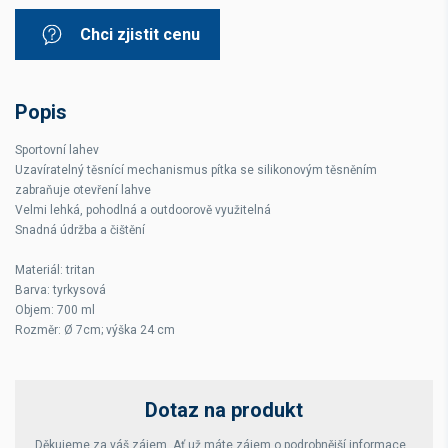
Chci zjistit cenu
Popis
Sportovní lahev
Uzavíratelný těsnící mechanismus pítka se silikonovým těsněním
zabraňuje otevření lahve
Velmi lehká, pohodlná a outdoorově využitelná
Snadná údržba a čištění
Materiál: tritan
Barva: tyrkysová
Objem: 700 ml
Rozměr: Ø 7cm; výška 24 cm
Dotaz na produkt
Děkujeme za váš zájem. Ať už máte zájem o podrobnější informace