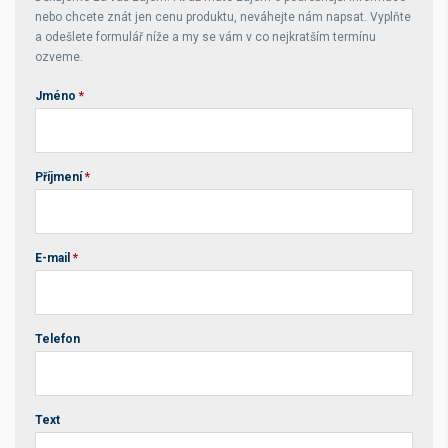
nebo chcete znát jen cenu produktu, neváhejte nám napsat. Vyplňte
a odešlete formulář níže a my se vám v co nejkratším termínu
ozveme.
Jméno
*
Příjmení
*
E-mail
*
Telefon
Text