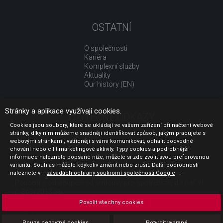
OSTATNÍ
O společnosti
Kariéra
Komplexní služby
Aktuality
Our history (EN)
Stránky a aplikace využívají cookies.
UŽITEČNÉ ODKAZY
Cookies jsou soubory, které se ukládají ve vašem zařízení při načtení webové
stránky, díky nim můžeme snadněji identifikovat způsob, jakým pracujete s
Jak nakupovat
webovými stránkami, vstřícněji s vámi komunikovat, odhalit podvodné
Obchodní podmínky
chování nebo cílit marketingové aktivity. Typy cookies a podrobnější
GDPR - ochrana osobních údajů
informace naleznete popsané níže, můžete si zde zvolit svou preferovanou
Profil zadavatele
variantu. Souhlas můžete kdykoliv změnit nebo zrušit. Další podrobnosti
naleznete v
Sdělení před uzavřením kupní smlouvy pro spotřebitele
zásadách ochrany soukromí společnosti Google
.
Poučení o odstoupení od smlouvy pro spotřebitele dle nař. vl.
č. 363/2013 Sb.
Doprava
Povolit všechny cookies
Platba
Vrácení zboží
Pouze nezbytné cookies
Potvrdit vybrané