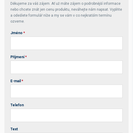
Děkujeme za váš zájem. Ať už máte zájem o podrobnější informace
nebo chcete znát jen cenu produktu, neváhejte nám napsat. Vyplňte
a odešlete formulář níže a my se vám v co nejkratším termínu
ozveme.
Jméno
*
Příjmení
*
E-mail
*
Telefon
Text