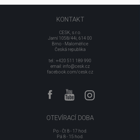
KONTAKT
CESK, s.r.o.
Jarní 1058/44i, 614 00
Brno - Maloměřice
Česká republika
tel.: +420 511 189 990
email:
info@cesk.cz
facebook.com/cesk.cz
OTEVÍRACÍ DOBA
Po - Čt 8 - 17 hod.
Pá 8 - 15 hod.