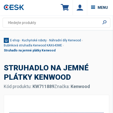
MENU
E-shop
›
Kuchyňské roboty
›
Náhradní díly Kenwood
›
Bubínková struhadla Kenwood KAX643ME
›
Struhadlo na jemné plátky Kenwood
STRUHADLO NA JEMNÉ
PLÁTKY KENWOOD
Kód produktu:
KW711889
Značka:
Kenwood