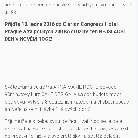
nebo třeba prezentace největších sladkých svatebních šatů
u nás.
Přijďte 10. ledna 2016 do Clarion Congress Hotel
Prague a za pouhých 200 Kč si užijte ten NEJSLADŠÍ
DEN V NOVÉM ROCE!
Světoznámá cukrářka ANNA MARIE ROCHE povede
90minutový kurz CAKE DESIGN, v sálech budete moct
obdivovat výtvory 8 soutěžních kategorií a chybět nebude
ani veřejná ochutnávka finálových dortů!
Přijít můžete s celou svou rodinou - zatímco se budete
vzdělávat na workshopech a ukázkových show, vyšlete děti
do kreativní dílničky a své protějšky na soutěž celebrit.