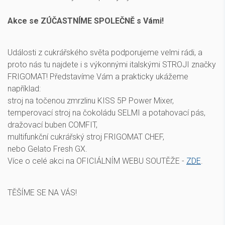
Akce se ZÚČASTNÍME SPOLEČNĚ s Vámi!
Události z cukrářského světa podporujeme velmi rádi, a
proto nás tu najdete i s výkonnými italskými STROJI značky
FRIGOMAT! Představíme Vám a prakticky ukážeme
například:
stroj na točenou zmrzlinu KISS 5P Power Mixer,
temperovací stroj na čokoládu SELMI a potahovací pás,
dražovací buben COMFIT,
multifunkční cukrářský stroj FRIGOMAT CHEF,
nebo Gelato Fresh GX.
Více o celé akci na OFICIÁLNÍM WEBU SOUTĚŽE -
ZDE
.
TĚŠÍME SE NA VÁS!