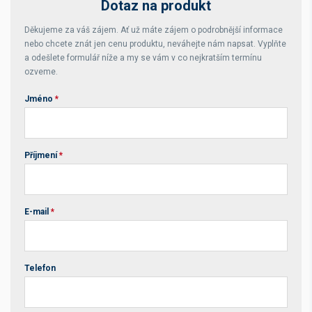
Dotaz na produkt
Děkujeme za váš zájem. Ať už máte zájem o podrobnější informace
nebo chcete znát jen cenu produktu, neváhejte nám napsat. Vyplňte
a odešlete formulář níže a my se vám v co nejkratším termínu
ozveme.
Jméno
*
Příjmení
*
E-mail
*
Telefon