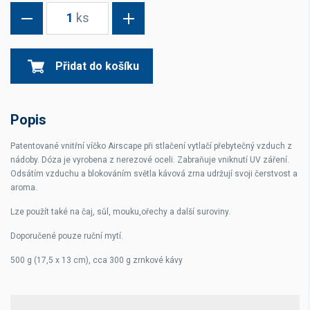
1
ks
Přidat do košíku
Popis
Patentované vnitřní víčko Airscape při stlačení vytlačí přebytečný vzduch z
nádoby. Dóza je vyrobena z nerezové oceli. Zabraňuje vniknutí UV záření.
Odsátím vzduchu a blokováním světla kávová zrna udržují svoji čerstvost a
aroma.
Lze použít také na čaj, sůl, mouku,ořechy a další suroviny.
Doporučené pouze ruční mytí.
500 g (17,5 x 13 cm), cca 300 g zrnkové kávy