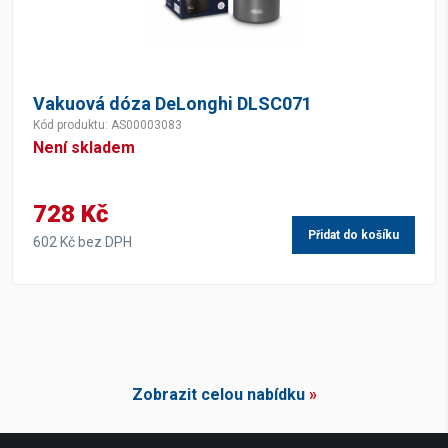
Vakuová dóza DeLonghi DLSC071
Kód produktu: AS00003083
Není skladem
728 Kč
Přidat do košíku
602 Kč bez DPH
Zobrazit celou nabídku
»