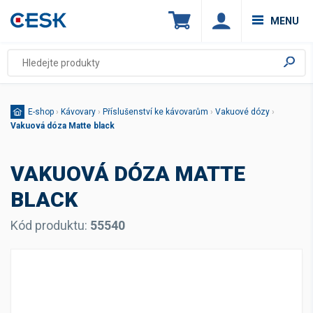
MENU
E-shop
›
Kávovary
›
Příslušenství ke kávovarům
›
Vakuové dózy
›
Vakuová dóza Matte black
VAKUOVÁ DÓZA MATTE
BLACK
Kód produktu:
55540