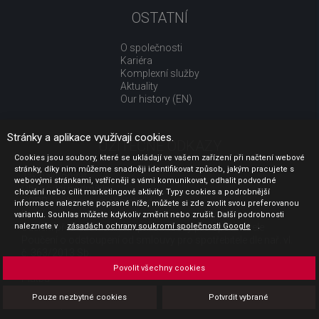
OSTATNÍ
O společnosti
Kariéra
Komplexní služby
Aktuality
Our history (EN)
Stránky a aplikace využívají cookies.
UŽITEČNÉ ODKAZY
Cookies jsou soubory, které se ukládají ve vašem zařízení při načtení webové
stránky, díky nim můžeme snadněji identifikovat způsob, jakým pracujete s
Jak nakupovat
webovými stránkami, vstřícněji s vámi komunikovat, odhalit podvodné
Obchodní podmínky
chování nebo cílit marketingové aktivity. Typy cookies a podrobnější
GDPR - ochrana osobních údajů
informace naleznete popsané níže, můžete si zde zvolit svou preferovanou
Profil zadavatele
variantu. Souhlas můžete kdykoliv změnit nebo zrušit. Další podrobnosti
naleznete v
Sdělení před uzavřením kupní smlouvy pro spotřebitele
zásadách ochrany soukromí společnosti Google
.
Poučení o odstoupení od smlouvy pro spotřebitele dle nař. vl.
č. 363/2013 Sb.
Doprava
Povolit všechny cookies
Platba
Vrácení zboží
Pouze nezbytné cookies
Potvrdit vybrané
Povinná publicita