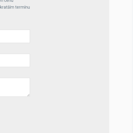
en cenu
jkratším termínu