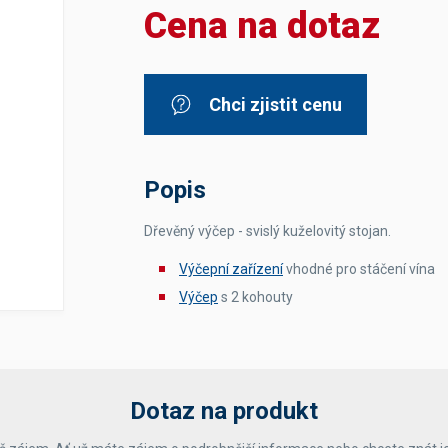
Cena na dotaz
Dávkovače vody
Páky
Sítka
Transportní vozíky
Hadičky do mlékovek
Nádoby na vodu
Hrnce a pánve
Nádoby na sedlinu
Odkapní mřížky
Chci zjistit cenu
Násypky kávy
Kuchyňské pomůcky
Popis
Dřevěný výčep - svislý kuželovitý stojan.
Výčepní zařízení
vhodné pro stáčení vína
Výčep
s 2 kohouty
Sanitace
Sanitační technika
Čistící prostředky
Náhradní díly
Dotaz na produkt