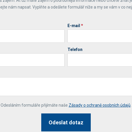
 zájem. Ať už máte zájem o podrobnější informace nebo chcete znát j
ejte nám napsat. Vyplňte a odešlete formulář níže a my se vám v co ne
E-mail
*
Telefon
*
Odesláním formuláře přijímáte naše
Zásady o ochraně osobních údajů
.
Odeslat dotaz