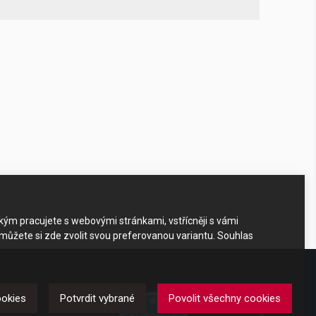
akým pracujete s webovými stránkami, vstřícněji s vámi
 můžete si zde zvolit svou preferovanou variantu. Souhlas
DKAZY
ookies
Potvrdit vybrané
Povolit všechny cookies