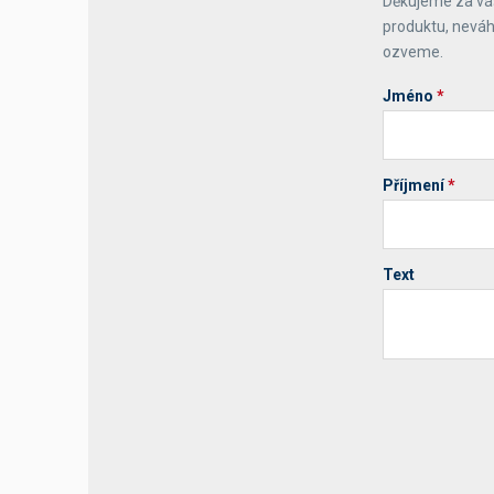
Děkujeme za váš
produktu, neváh
Výčepní stoly a desky
ozveme.
Jméno
*
Příjmení
*
Text
Your website 