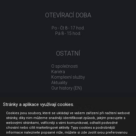
OTEVÍRACÍ DOBA
Po - Čt 8 - 17 hod.
Pá 8 - 15 hod.
OSTATNÍ
O společnosti
Kariéra
Komplexní služby
Aktuality
Our history (EN)
Stránky a aplikace využívají cookies.
UŽITEČNÉ ODKAZY
Cookies jsou soubory, které se ukládají ve vašem zařízení při načtení webové
stránky, díky nim můžeme snadněji identifikovat způsob, jakým pracujete s
Jak nakupovat
webovými stránkami, vstřícněji s vámi komunikovat, odhalit podvodné
Obchodní podmínky
chování nebo cílit marketingové aktivity. Typy cookies a podrobnější
GDPR - ochrana osobních údajů
informace naleznete popsané níže, můžete si zde zvolit svou preferovanou