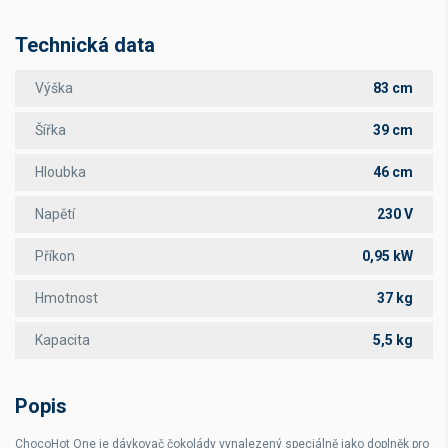
Technická data
Výška
83 cm
Šířka
39 cm
Hloubka
46 cm
Napětí
230 V
Příkon
0,95 kW
Hmotnost
37 kg
Kapacita
5,5 kg
Popis
ChocoHot One je dávkovač čokolády vynalezený speciálně jako doplněk pro