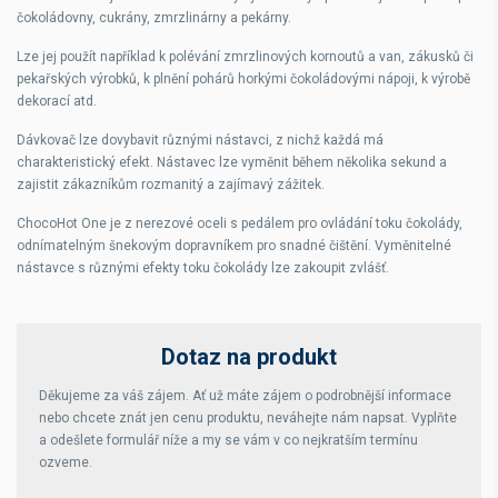
čokoládovny, cukrány, zmrzlinárny a pekárny.
Lze jej použít například k polévání zmrzlinových kornoutů a van, zákusků či
pekařských výrobků, k plnění pohárů horkými čokoládovými nápoji, k výrobě
dekorací atd.
Dávkovač lze dovybavit různými nástavci, z nichž každá má
charakteristický efekt.
Nástavec lze vyměnit během několika sekund a
zajistit zákazníkům rozmanitý a zajímavý zážitek.
ChocoHot One je z nerezové oceli s pedálem pro ovládání toku čokolády,
odnímatelným šnekovým dopravníkem pro snadné čištění. Vyměnitelné
nástavce s různými efekty toku čokolády lze zakoupit zvlášť.
Dotaz na produkt
Děkujeme za váš zájem. Ať už máte zájem o podrobnější informace
nebo chcete znát jen cenu produktu, neváhejte nám napsat. Vyplňte
a odešlete formulář níže a my se vám v co nejkratším termínu
ozveme.