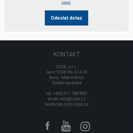
údajů
.
Odeslat dotaz
KONTAKT
CESK, s.r.o.
Jarní 1058/44i, 614 00
Brno - Maloměřice
Česká republika
tel.: +420 511 189 990
email:
info@cesk.cz
facebook.com/cesk.cz