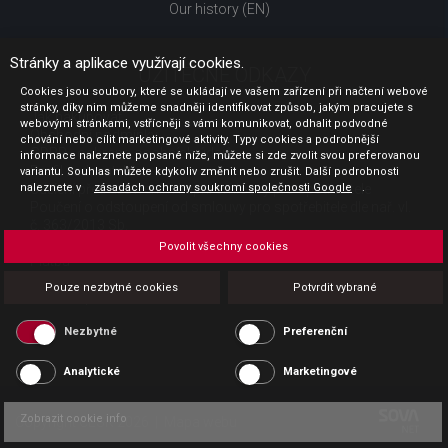
Our history (EN)
Stránky a aplikace využívají cookies.
UŽITEČNÉ ODKAZY
Cookies jsou soubory, které se ukládají ve vašem zařízení při načtení webové
stránky, díky nim můžeme snadněji identifikovat způsob, jakým pracujete s
Jak nakupovat
webovými stránkami, vstřícněji s vámi komunikovat, odhalit podvodné
Obchodní podmínky
chování nebo cílit marketingové aktivity. Typy cookies a podrobnější
GDPR - ochrana osobních údajů
informace naleznete popsané níže, můžete si zde zvolit svou preferovanou
Profil zadavatele
variantu. Souhlas můžete kdykoliv změnit nebo zrušit. Další podrobnosti
naleznete v
Sdělení před uzavřením kupní smlouvy pro spotřebitele
zásadách ochrany soukromí společnosti Google
.
Poučení o odstoupení od smlouvy pro spotřebitele dle nař. vl.
č. 363/2013 Sb.
Doprava
Povolit všechny cookies
Platba
Vrácení zboží
Pouze nezbytné cookies
Potvrdit vybrané
Povinná publicita
Nezbytné
Preferenční
Analytické
Marketingové
Zobrazit cookie info
Copyright CESK 2026 |
Mapa webu