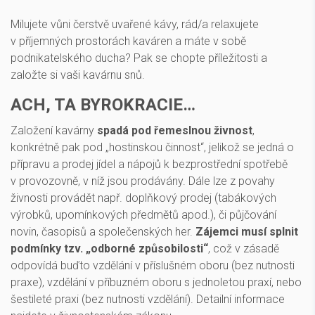
Milujete vůni čerstvě uvařené kávy, rád/a relaxujete
v příjemných prostorách kaváren a máte v sobě
podnikatelského ducha? Pak se chopte příležitosti a
založte si vaši kavárnu snů.
ACH, TA BYROKRACIE…
Založení kavárny
spadá pod řemeslnou živnost
,
konkrétně pak pod „hostinskou činnost“, jelikož se jedná o
přípravu a prodej jídel a nápojů k bezprostřední spotřebě
v provozovně, v níž jsou prodávány. Dále lze z povahy
živnosti provádět např. doplňkový prodej (tabákových
výrobků, upomínkových předmětů apod.), či půjčování
novin, časopisů a společenských her.
Zájemci musí splnit
podmínky tzv. „odborné způsobilosti“
, což v zásadě
odpovídá buďto vzdělání v příslušném oboru (bez nutnosti
praxe), vzdělání v příbuzném oboru s jednoletou praxí, nebo
šestileté praxi (bez nutnosti vzdělání). Detailní informace