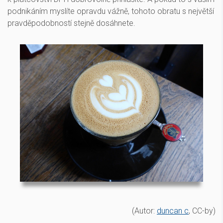
podnikáním myslíte opravdu vážně, tohoto obratu s největší
pravděpodobností stejně dosáhnete.
(Autor:
duncan c
, CC-by)