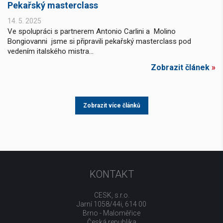
Pekařský masterclass
14. 5. 2025
Ve spolupráci s partnerem Antonio Carlini a Molino
Bongiovanni jsme si připravili pekařský masterclass pod
vedením italského mistra...
Zobrazit článek
»
Zobrazit více článků
KONTAKT
CESK, s.r.o.
Jarní 1058/44i, 614 00
Brno - Maloměřice
Česká republika