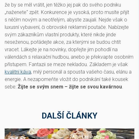
že by se měl vrátit, jen těžko jej pak do svého podniku
„naženete“ zpět. Konkurence je vysoká, proto musíte přijít
s něčím novým a neotřelým, abyste zaujali. Nejde však o
luxusní vybavení, či obrovské reklamní poutače. Nabízejte
svým zákazníkům vlastní produkty, které nikde jinde
neseženou, pořádejte akce, za kterými se budou chtít
vracet. Lákejte je na novinky, dopřejte jim pohodlí na
válendách s relaxační hudbou, anebo je překvapte osobním
přístupem. Fantazii se meze nekladou. Základem je však
kvalitní káva
, milý personál a spousta vašeho času, elánu a
energie. A nezapomeňte vložit do podnikání také kousek
sebe:
Žijte se svým snem – žijte se svou kavárnou
.
DALŠÍ ČLÁNKY