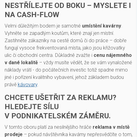
NESTŘÍLEJTE OD BOKU – MYSLETE I
NA CASH-FLOW
Velmi důležitým bodem je samotné
umístění kavárny
.
Vyhněte se zapadlým koutům, které znají jen místní.
Zastihněte zákazníky na cestě domů či do práce – dobře
fungují vysoce frekventovaná místa, jako jsou křižovatky
ulic či obchodní centra. Důkladně zvažte i
cenu nájemného
v dané lokalitě
– vždy musíte vědět, že se vám vynaložené
náklady vrátí - do počátečních investic totiž spadne mimo
jiné i pořízení kvalitního vybavení, jehož základem budou
právě
kávovary
.
CHCETE UŠETŘIT ZA REKLAMU?
HLEDEJTE SÍLU
V PODNIKATELSKÉM ZÁMĚRU.
V tomto oboru platí za nesilnějšího hráče
reklama v místě
prodeje
– pokud návštěvníka kavárny nepřesvědčíte o tom,