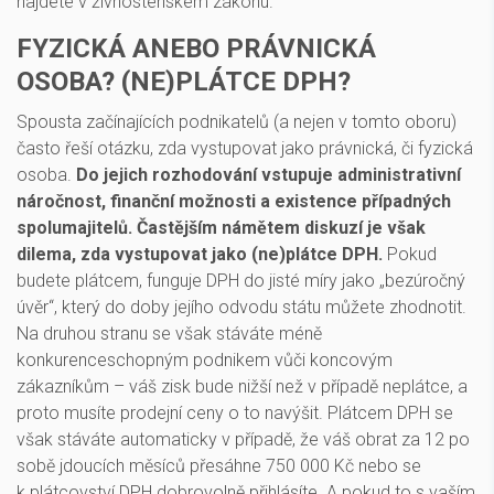
najdete v živnostenském zákonu.
FYZICKÁ ANEBO PRÁVNICKÁ
OSOBA? (NE)PLÁTCE DPH?
Spousta začínajících podnikatelů (a nejen v tomto oboru)
často řeší otázku, zda vystupovat jako právnická, či fyzická
osoba.
Do jejich rozhodování vstupuje administrativní
náročnost, finanční možnosti a existence případných
spolumajitelů. Častějším námětem diskuzí je však
dilema, zda vystupovat jako (ne)plátce DPH.
Pokud
budete plátcem, funguje DPH do jisté míry jako „bezúročný
úvěr“, který do doby jejího odvodu státu můžete zhodnotit.
Na druhou stranu se však stáváte méně
konkurenceschopným podnikem vůči koncovým
zákazníkům – váš zisk bude nižší než v případě neplátce, a
proto musíte prodejní ceny o to navýšit. Plátcem DPH se
však stáváte automaticky v případě, že váš obrat za 12 po
sobě jdoucích měsíců přesáhne 750 000 Kč nebo se
k plátcovství DPH dobrovolně přihlásíte. A pokud to s vaším