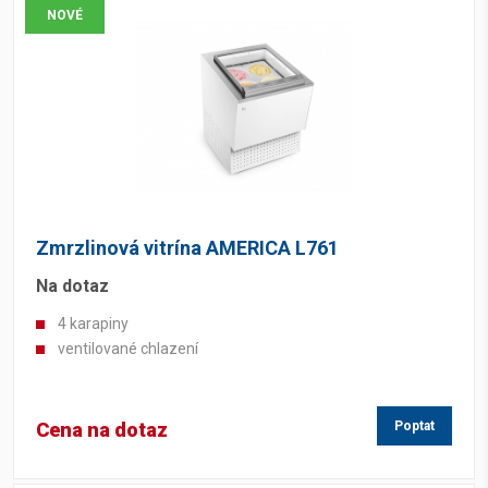
NOVÉ
Zmrzlinová vitrína AMERICA L761
Na dotaz
4 karapiny
ventilované chlazení
Cena na dotaz
Poptat