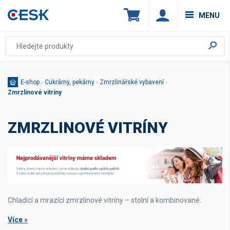
MENU
E-shop
›
Cukrárny, pekárny
›
Zmrzlinářské vybavení
›
Zmrzlinové vitríny
ZMRZLINOVÉ VITRÍNY
Chladící a mrazící zmrzlinové vitríny – stolní a kombinované.
Více
»