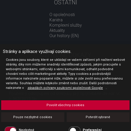
OSTATNÍ
O společnosti
Kariéra
Komplexní služby
Aktuality
Our history (EN)
Stránky a aplikace využívají cookies.
UŽITEČNÉ ODKAZY
Cookies jsou soubory, které se ukládají ve vašem zařízení při načtení webové
stránky, díky nim můžeme snadněji identifikovat způsob, jakým pracujete s
Jak nakupovat
webovými stránkami, vstřícněji s vámi komunikovat, odhalit podvodné
Obchodní podmínky
chování nebo cílit marketingové aktivity. Typy cookies a podrobnější
GDPR - ochrana osobních údajů
informace naleznete popsané níže, můžete si zde zvolit svou preferovanou
Profil zadavatele
variantu. Souhlas můžete kdykoliv změnit nebo zrušit. Další podrobnosti
Sdělení před uzavřením kupní smlouvy pro spotřebitele
naleznete v
zásadách ochrany soukromí společnosti Google
.
Poučení o odstoupení od smlouvy pro spotřebitele dle nař. vl.
č. 363/2013 Sb.
Doprava
Povolit všechny cookies
Platba
Vrácení zboží
Pouze nezbytné cookies
Potvrdit vybrané
Povinná publicita
Nezbytné
Preferenční