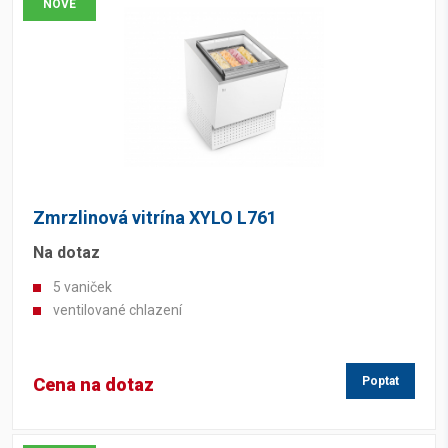
NOVÉ
Zmrzlinová vitrína XYLO L761
Na dotaz
5 vaniček
ventilované chlazení
Cena na dotaz
Poptat