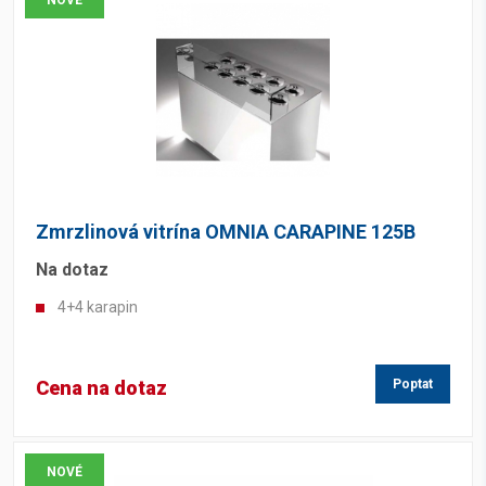
Na dotaz
(137)
Není skladem
(3)
Zmrzlinová vitrína OMNIA CARAPINE 125B
Na dotaz
4+4 karapin
Cena na dotaz
Poptat
NOVÉ