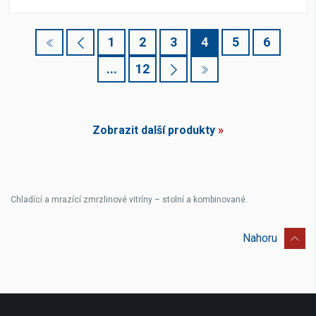
1
2
3
4
5
6
...
12
Zobrazit další produkty
»
Chladící a mrazící zmrzlinové vitríny – stolní a kombinované.
Nahoru