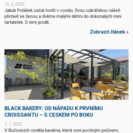
16. 2. 2026
Jakub Polášek začal tvořit v covidu. Svou cukrářskou vášeň
přetavil se ženou a dvěma malými dětmi do dokonalých mini
tartaletek. S nimi jezdili...
Zobrazit článek
»
BLACK BAKERY: OD NÁPADU K PRVNÍMU
CROISSANTU – S CESKEM PO BOKU
7. 7. 2025
V Bučovicích vznikla kavárna, která voní poctivým pečivem,