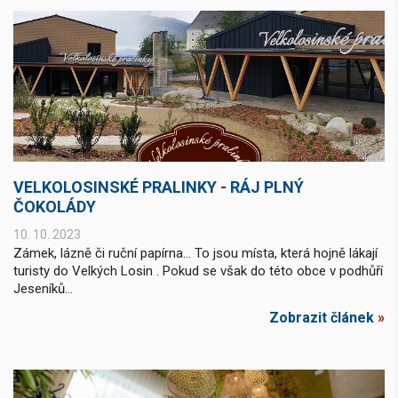
VELKOLOSINSKÉ PRALINKY - RÁJ PLNÝ
ČOKOLÁDY
10. 10. 2023
Zámek, lázně či ruční papírna… To jsou místa, která hojně lákají
turisty do Velkých Losin . Pokud se však do této obce v podhůří
Jeseníků...
Zobrazit článek
»