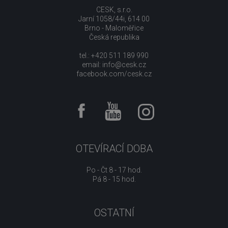
CESK, s.r.o.
Jarní 1058/44i, 614 00
Brno - Maloměřice
Česká republika
tel.: +420 511 189 990
email:
info@cesk.cz
facebook.com/cesk.cz
OTEVÍRACÍ DOBA
Po - Čt 8 - 17 hod.
Pá 8 - 15 hod.
OSTATNÍ