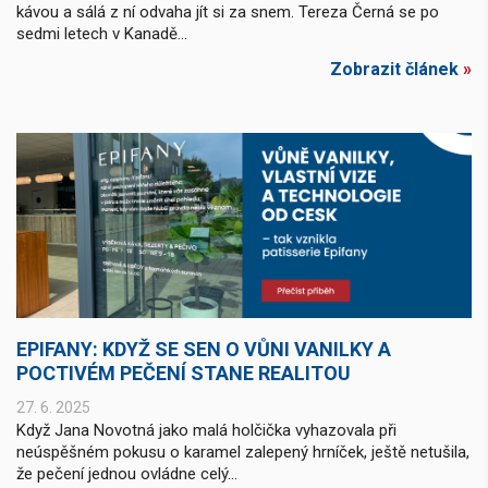
kávou a sálá z ní odvaha jít si za snem. Tereza Černá se po
sedmi letech v Kanadě...
Zobrazit článek
»
EPIFANY: KDYŽ SE SEN O VŮNI VANILKY A
POCTIVÉM PEČENÍ STANE REALITOU
27. 6. 2025
Když Jana Novotná jako malá holčička vyhazovala při
neúspěšném pokusu o karamel zalepený hrníček, ještě netušila,
že pečení jednou ovládne celý...