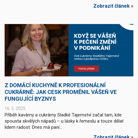
Zobrazit článek
»
Z DOMÁCÍ KUCHYNĚ K PROFESIONÁLNÍ
CUKRÁRNĚ: JAK CESK PROMĚNIL VÁŠEŇ VE
FUNGUJÍCÍ BYZNYS
16. 5. 2025
Příběh kavárny a cukrárny Sladké Tajemství začal tam, kde
spousta skvělých nápadů – u lásky k řemeslu a touze dělat
lidem radost. Dnes má paní...
Zobrazit článek
»