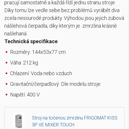
pracují samostatně a každá řídí jednu stranu stroje.
Díky tomu lze vedle sebe bez problémů vyrábět dva
zcela nesourodé produkty. Výhodou jsou jejich zubová
nášlehová čerpadla, díky kterým je zmrzlina krásně
našlehaná.
Technická specifikace
Rozměry: 144x53x77 cm
Váha: 212 kg
Chlazení: Voda nebo vzduch
Gravitační/čerpadlový: Dle modelu stroje
Napětí: 400 V
Stroj na točenou zmrzlinu FRIGOMAT KISS
3P VE MIXER TOUCH