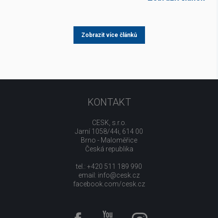
Zobrazit více článků
KONTAKT
CESK, s.r.o.
Jarní 1058/44i, 614 00
Brno - Maloměřice
Česká republika
tel.: +420 511 189 990
email:
info@cesk.cz
facebook.com/cesk.cz