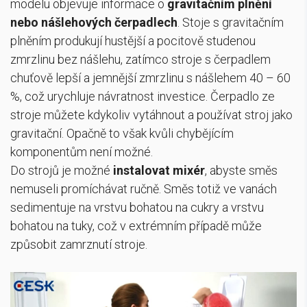
modelu objevuje informace o
gravitačním plnění
nebo nášlehových čerpadlech
. Stoje s gravitačním
plněním produkují hustější a pocitově studenou
zmrzlinu bez nášlehu, zatímco stroje s čerpadlem
chuťově lepší a jemnější zmrzlinu s nášlehem 40 – 60
%, což urychluje návratnost investice. Čerpadlo ze
stroje můžete kdykoliv vytáhnout a používat stroj jako
gravitační. Opačně to však kvůli chybějícím
komponentům není možné.
Do strojů je možné
instalovat
mixér
, abyste směs
nemuseli promíchávat ručně. Směs totiž ve vanách
sedimentuje na vrstvu bohatou na cukry a vrstvu
bohatou na tuky, což v extrémním případě může
způsobit zamrznutí stroje.