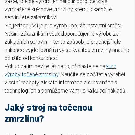
válce, kde se vyrobí jen několik porcí čerstvě
vymražené krémové zmrzliny, kterou okamžitě
servírujete zákazníkovi.
Nejjednodušší je pro výrobu použít instantní směsi.
Našim zákazníkům však doporučujeme výrobu ze
základních surovin – tento způsob je pracnější, ale
nakonec vyjde levněji a vy se kvalitou zmrzliny snadno
odlišíte od konkurence.
Pokud zatím nevíte jak na to, přihlaste se na
kurz
výroby točené zmrzliny
. Naučíte se počítat a vyrábět
vlastní recepty, získáte informace o surovinách a
technologiích a pomůžeme vám i s kalkulací nákladů.
Jaký stroj na točenou
zmrzlinu?