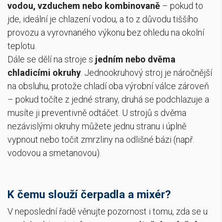
vodou, vzduchem nebo kombinovaně
– pokud to
jde, ideální je chlazení vodou, a to z důvodu tiššího
provozu a vyrovnaného výkonu bez ohledu na okolní
teplotu.
Dále se dělí na stroje s
jedním nebo dvěma
chladicími okruhy
. Jednookruhový stroj je náročnější
na obsluhu, protože chladí oba výrobní válce zároveň
– pokud točíte z jedné strany, druhá se podchlazuje a
musíte ji preventivně odtáčet. U strojů s dvěma
nezávislými okruhy můžete jednu stranu i úplně
vypnout nebo točit zmrzliny na odlišné bázi (např.
vodovou a smetanovou).
K čemu slouží čerpadla a mixér?
V neposlední řadě věnujte pozornost i tomu, zda se u