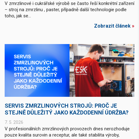
V zmrzlinové i cukrářské výrobě se často řeší konkrétní zařízení
– stroj na zmrzlinu , paster, případně další technologie podle
toho, jak se...
Zobrazit článek
»
SERVIS ZMRZLINOVÝCH STROJŮ: PROČ JE
STEJNĚ DŮLEŽITÝ JAKO KAŽDODENNÍ ÚDRŽBA?
7. 5. 2026
V profesionálních zmrzlinových provozech dnes nerozhoduje
pouze kvalita surovin a receptur, ale také stabilita výroby,