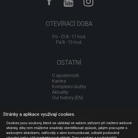
OTEVÍRACÍ DOBA
Po - Čt 8 - 17 hod.
Pá 8 - 15 hod.
OSTATNÍ
O společnosti
Kariéra
Komplexní služby
Aktuality
Our history (EN)
Stránky a aplikace využívají cookies.
UŽITEČNÉ ODKAZY
Cookies jsou soubory, které se ukládají ve vašem zařízení při načtení webové
stránky, díky nim můžeme snadněji identifikovat způsob, jakým pracujete s
Jak nakupovat
webovými stránkami, vstřícněji s vámi komunikovat, odhalit podvodné
Obchodní podmínky
chování nebo cílit marketingové aktivity. Typy cookies a podrobnější