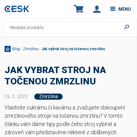
MENU
Blog
›
Zmrzlina
›
Jak vybrat stroj na točenou zmrzlinu
JAK VYBRAT STROJ NA
TOČENOU ZMRZLINU
26. 2. 2022
Zmrzlina
Vlastníte cukrárnu či kavárnu a zvažujete dokoupení
zmrzlinového stroje na točenou zmrzlinu? V tomto
článku vám dáme tipy podle čeho stroj vybírat a
zároveň vám představíme některé z oblíbených