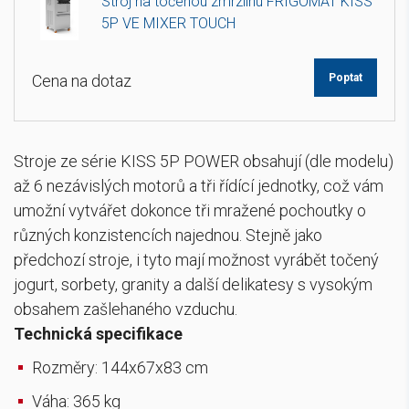
Stroj na točenou zmrzlinu FRIGOMAT KISS
5P VE MIXER TOUCH
Cena na dotaz
Poptat
Stroje ze série KISS 5P POWER obsahují (dle modelu)
až 6 nezávislých motorů a tři řídící jednotky, což vám
umožní vytvářet dokonce tři mražené pochoutky o
různých konzistencích najednou. Stejně jako
předchozí stroje, i tyto mají možnost vyrábět točený
jogurt, sorbety, granity a další delikatesy s vysokým
obsahem zašlehaného vzduchu.
Technická specifikace
Rozměry: 144x67x83 cm
Váha: 365 kg