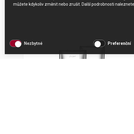
můžete kdykoliv změnit nebo zrušit. Další podrobnosti naleznet
Nezbytné
Preferenční
Sklenice café latté Lamart
Kód produktu: 020
Skladem