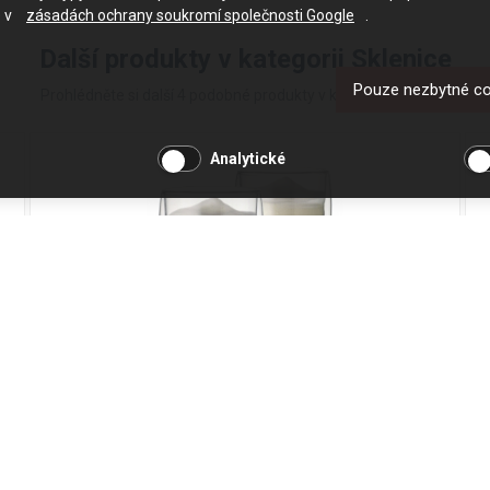
e v
zásadách ochrany soukromí společnosti Google
.
Další produkty v kategorii Sklenice
Pouze nezbytné c
Prohlédněte si další 4 podobné produkty v kategorii Sklenice
Analytické
Sklenice Cafe Late 380ml MAXXO
Kód produktu: 014
Skladem