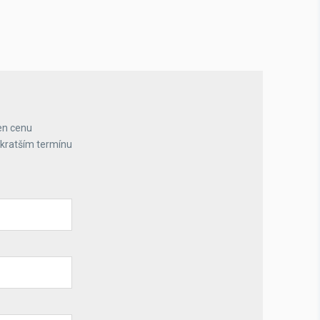
en cenu
jkratším termínu