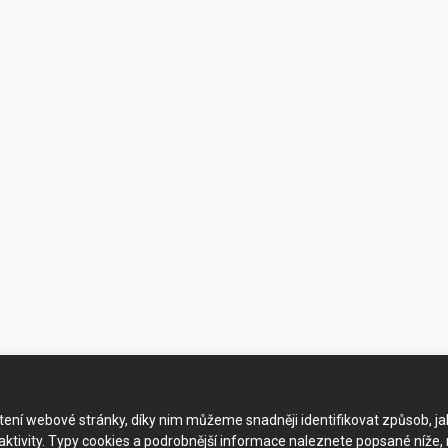
ačtení webové stránky, díky nim můžeme snadněji identifikovat způsob, j
ktivity. Typy cookies a podrobnější informace naleznete popsané níže,