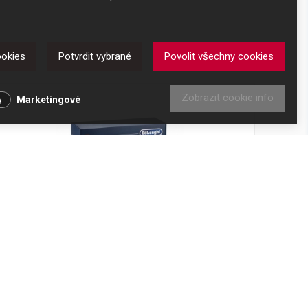
ookies
Potvrdit vybrané
Povolit všechny cookies
Zobrazit cookie info
Marketingové
Sada sklenic DeLonghi cappuccino 6 kusů
DLSC301
Kód produktu: 5513284441
Skladem