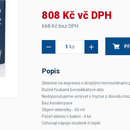
Dávkovače vody
Páky
Sítka
808 Kč vč DPH
Transportní vozíky
Hadičky do mlékovek
Nádoby na vodu
Hrnce a pánve
Nádoby na sedlinu
Odkapní mřížky
668 Kč bez DPH
Násypky kávy
Př
1
ks
Kuchyňské pomůcky
Popis
Sklenice na espresso s dvojitými termostěnami
Ručně foukané borosilikátové sklo
Sanitace
Nedoporučujeme umývat v myčce z důvodu možné
Sanitační technika
Čistící prostředky
Bez kondenzace
Náhradní díly
Objem skleničky - 60 ml
Počet sklenic v balení - 6 ks
Uchovají nápoje studené či teplé