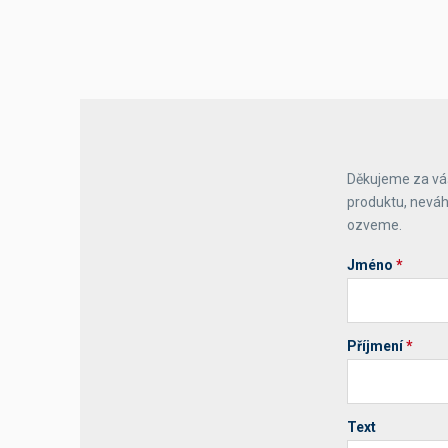
Výčepní stoly a desky
Děkujeme za váš
produktu, neváh
ozveme.
Jméno
*
Příjmení
*
Text