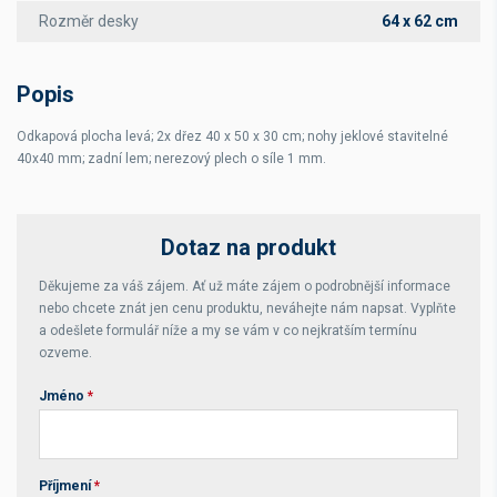
Rozměr desky
64 x 62 cm
Popis
Odkapová plocha levá; 2x dřez 40 x 50 x 30 cm; nohy jeklové stavitelné
40x40 mm; zadní lem; nerezový plech o síle 1 mm.
Dotaz na produkt
Děkujeme za váš zájem. Ať už máte zájem o podrobnější informace
nebo chcete znát jen cenu produktu, neváhejte nám napsat. Vyplňte
a odešlete formulář níže a my se vám v co nejkratším termínu
ozveme.
Jméno
*
Příjmení
*