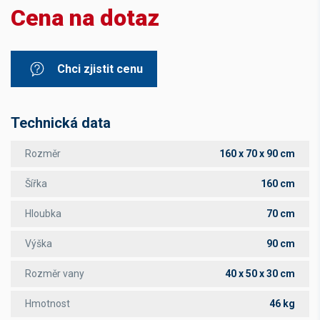
Cena na dotaz
Chci zjistit cenu
Technická data
Rozměr
160 x 70 x 90 cm
Šířka
160 cm
Hloubka
70 cm
Výška
90 cm
Rozměr vany
40 x 50 x 30 cm
Hmotnost
46 kg