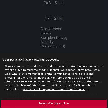
Pá 8 - 15 hod.
OSTATNÍ
O společnosti
Kariéra
Komplexní služby
Aktuality
Our history (EN)
Stránky a aplikace využívají cookies.
UŽITEČNÉ ODKAZY
Cookies jsou soubory, které se ukládají ve vašem zařízení při načtení webové
stránky, díky nim můžeme snadněji identifikovat způsob, jakým pracujete s
Jak nakupovat
webovými stránkami, vstřícněji s vámi komunikovat, odhalit podvodné
Obchodní podmínky
chování nebo cílit marketingové aktivity. Typy cookies a podrobnější
GDPR - ochrana osobních údajů
informace naleznete popsané níže, můžete si zde zvolit svou preferovanou
Profil zadavatele
variantu. Souhlas můžete kdykoliv změnit nebo zrušit. Další podrobnosti
naleznete v
Sdělení před uzavřením kupní smlouvy pro spotřebitele
zásadách ochrany soukromí společnosti Google
.
Poučení o odstoupení od smlouvy pro spotřebitele dle nař. vl.
č. 363/2013 Sb.
Doprava
Povolit všechny cookies
Platba