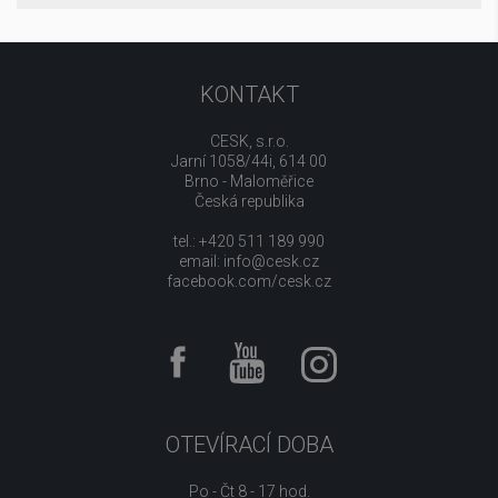
KONTAKT
CESK, s.r.o.
Jarní 1058/44i, 614 00
Brno - Maloměřice
Česká republika
tel.: +420 511 189 990
email:
info@cesk.cz
facebook.com/cesk.cz
OTEVÍRACÍ DOBA
Po - Čt 8 - 17 hod.