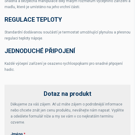
Snadná a bezpečná manipulace díky malým rozměrům výčepního zařízení a
madlu, které je umístěno na jeho vrchní části.
REGULACE TEPLOTY
Standardní dodávanou součástí je termostat umožňující plynulou a přesnou
regulaci teploty nápoje.
JEDNODUCHÉ PŘIPOJENÍ
Každé výčepní zařízení je osazeno rychlospojkami pro snadné připojení
hadic.
Dotaz na produkt
Děkujeme za váš zájem. Ať už máte zájem o podrobnější informace
nebo chcete znát jen cenu produktu, neváhejte nám napsat. Vyplňte
a odešlete formulář níže a my se vám v co nejkratším termínu
ozveme.
Jméno
*