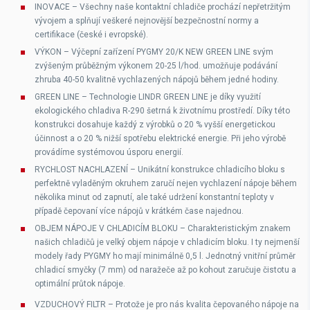
INOVACE
– Všechny naše kontaktní chladiče prochází nepřetržitým
vývojem a splňují veškeré nejnovější bezpečnostní normy a
certifikace (české i evropské).
VÝKON
– Výčepní zařízení PYGMY 20/K NEW GREEN LINE svým
zvýšeným průběžným výkonem 20-25 l/hod. umožňuje podávání
zhruba 40-50 kvalitně vychlazených nápojů během jedné hodiny.
GREEN LINE
– Technologie LINDR GREEN LINE je díky využití
ekologického chladiva R-290 šetrná k životnímu prostředí. Díky této
konstrukci dosahuje každý z výrobků o 20 % vyšší energetickou
účinnost a o 20 % nižší spotřebu elektrické energie. Při jeho výrobě
provádíme systémovou úsporu energií.
RYCHLOST NACHLAZENÍ
– Unikátní konstrukce chladicího bloku s
perfektně vyladěným okruhem zaručí nejen vychlazení nápoje během
několika minut od zapnutí, ale také udržení konstantní teploty v
případě čepovaní více nápojů v krátkém čase najednou.
OBJEM NÁPOJE V CHLADICÍM BLOKU
– Charakteristickým znakem
našich chladičů je velký objem nápoje v chladicím bloku. I ty nejmenší
modely řady PYGMY ho mají minimálně 0,5 l. Jednotný vnitřní průměr
chladicí smyčky (7 mm) od naražeče až po kohout zaručuje čistotu a
optimální průtok nápoje.
VZDUCHOVÝ FILTR
– Protože je pro nás kvalita čepovaného nápoje na