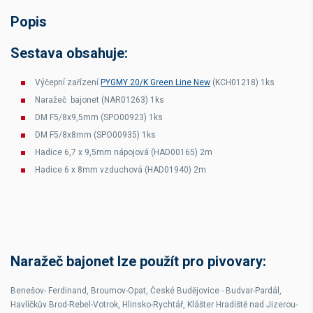
Popis
Sestava obsahuje:
Výčepní zařízení
PYGMY 20/K Green Line New
(KCH01218) 1ks
Naražeč bajonet (NAR01263) 1ks
DM F5/8x9,5mm (SPO00923) 1ks
DM F5/8x8mm (SPO00935) 1ks
Hadice 6,7 x 9,5mm nápojová (HAD00165) 2m
Hadice 6 x 8mm vzduchová (HAD01940) 2m
Naražeč bajonet lze použít pro pivovary:
Benešov- Ferdinand, Broumov-Opat, České Budějovice - Budvar-Pardál,
Havlíčkův Brod-Rebel-Votrok, Hlinsko-Rychtář, Klášter Hradiště nad Jizerou-