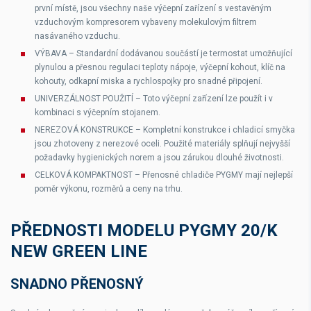
první místě, jsou všechny naše výčepní zařízení s vestavěným
vzduchovým kompresorem vybaveny molekulovým filtrem
nasávaného vzduchu.
VÝBAVA
– Standardní dodávanou součástí je termostat umožňující
plynulou a přesnou regulaci teploty nápoje, výčepní kohout, klíč na
kohouty, odkapní miska a rychlospojky pro snadné připojení.
UNIVERZÁLNOST POUŽITÍ
– Toto výčepní zařízení lze použít i v
kombinaci s výčepním stojanem.
NEREZOVÁ KONSTRUKCE
– Kompletní konstrukce i chladicí smyčka
jsou zhotoveny z nerezové oceli. Použité materiály splňují nejvyšší
požadavky hygienických norem a jsou zárukou dlouhé životnosti.
CELKOVÁ KOMPAKTNOST
– Přenosné chladiče PYGMY mají nejlepší
poměr výkonu, rozměrů a ceny na trhu.
PŘEDNOSTI MODELU PYGMY 20/K
NEW GREEN LINE
SNADNO PŘENOSNÝ