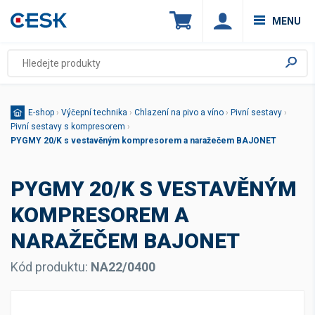
MENU
E-shop
›
Výčepní technika
›
Chlazení na pivo a víno
›
Pivní sestavy
›
Pivní sestavy s kompresorem
›
PYGMY 20/K s vestavěným kompresorem a naražečem BAJONET
PYGMY 20/K S VESTAVĚNÝM
KOMPRESOREM A
NARAŽEČEM BAJONET
Kód produktu:
NA22/0400