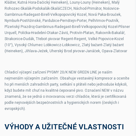
Klášter, Kutná Hora-Dačický Heineken), Louny-Louny (Heineken), Malý
Rohozec-Skalák-Podskalák-SkaláCZECH, Náchod-Primátor, Nošovice-
Gambrinus-Radegast-Birell-Velkopopovický Kozel, Nová Paka-Brouček,
Nymburk-Postřižinské, Pardubice-Pernštejn-Porter, Pelhřimov-Poutník,
Plzeňský Prazdroj-Gambrinus-Radegast-Birell-Velkopopovický Kozel-Pilsner
Urquell, Polička-Hradební-Otakar-Záviš, Protivín-Platan, Rakovník-Bakalář,
Strakonice-Dudák, Třeboň pivovar Regent-Regent, Velké Popovice-Kozel
(10°), Vysoký Chlumec Lobkowicz-Lobkowicz, Zlatý bažant-Zlatý bažant
(Heineken), Jihlava-Ježek, Uherský Brod pivovar-Janáček, Opava-Zlatovar
Chladicí výčepní zařízení PYGMY 20/K NEW GREEN LINE je naším
nejmenším výčepním zařízením. Obsahuje vestavěný kompresor a oceníte
ho při menších zahradních party, setkání s přáteli nebo jednoduše kdykoli,
když budete mít chuť na kvalitně čepované pivo. Označení NEW v názvu
znamená, že se jedná o inovovanou verzi chladiče, která je certifikovaná
podle nejnovějších bezpečnostních a hygienických norem (českých i
evropských).
VÝHODY A UŽITEČNÉ VLASTNOSTI