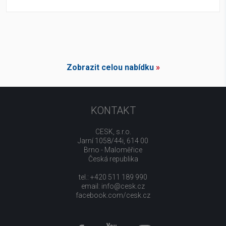
Zobrazit celou nabídku
»
KONTAKT
CESK, s.r.o.
Jarní 1058/44i, 614 00
Brno - Maloměřice
Česká republika
tel.: +420 511 189 990
email:
info@cesk.cz
facebook.com/cesk.cz