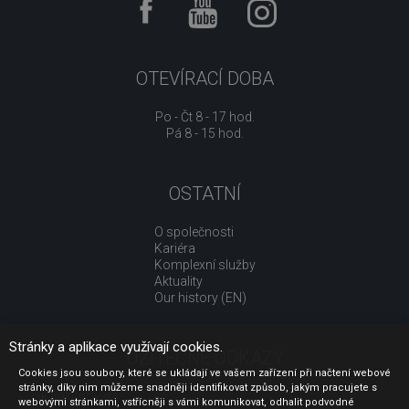
OTEVÍRACÍ DOBA
Po - Čt 8 - 17 hod.
Pá 8 - 15 hod.
OSTATNÍ
O společnosti
Kariéra
Komplexní služby
Aktuality
Our history (EN)
Stránky a aplikace využívají cookies.
UŽITEČNÉ ODKAZY
Cookies jsou soubory, které se ukládají ve vašem zařízení při načtení webové
stránky, díky nim můžeme snadněji identifikovat způsob, jakým pracujete s
Jak nakupovat
webovými stránkami, vstřícněji s vámi komunikovat, odhalit podvodné