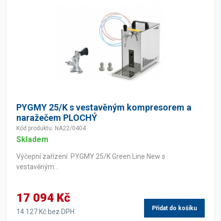
PYGMY 25/K s vestavěným kompresorem a
naražečem PLOCHÝ
Kód produktu: NA22/0404
Skladem
Výčepní zařízení PYGMY 25/K Green Line New s
vestavěným...
17 094 Kč
Přidat do košíku
14 127 Kč bez DPH