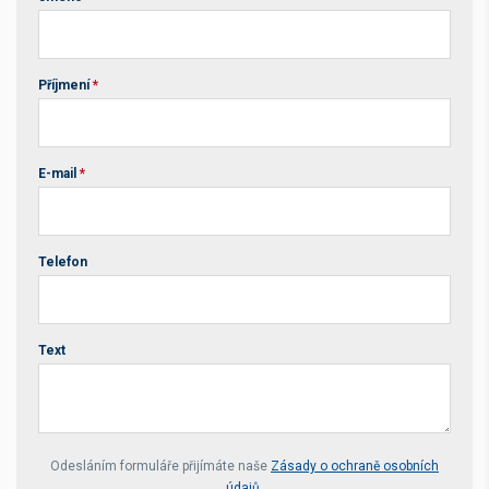
Příjmení
*
E-mail
*
Telefon
Text
Your website *
Odesláním formuláře přijímáte naše
Zásady o ochraně osobních
údajů
.