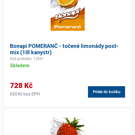
Bonapi POMERANČ - točené limonády post-
mix (10l kanystr)
Kód produktu: 12001
Skladem
728 Kč
Přidat do košíku
650 Kč bez DPH