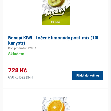
Bonapi KIWI - točené limonády post-mix (10l
kanystr)
Kód produktu: 12004
Skladem
728 Kč
Přidat do košíku
650 Kč bez DPH