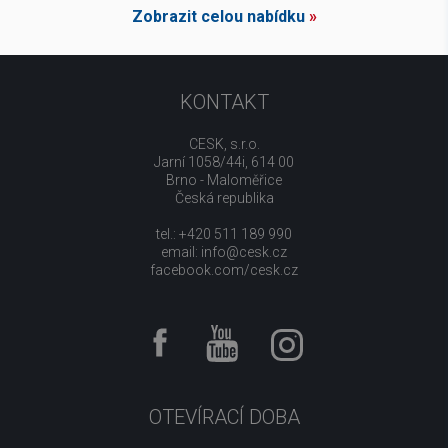
Zobrazit celou nabídku
»
KONTAKT
CESK, s.r.o.
Jarní 1058/44i, 614 00
Brno - Maloměřice
Česká republika
tel.: +420 511 189 990
email:
info@cesk.cz
facebook.com/cesk.cz
OTEVÍRACÍ DOBA