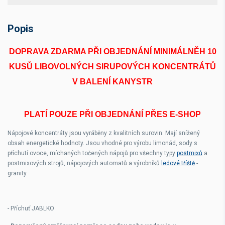
Popis
DOPRAVA ZDARMA PŘI OBJEDNÁNÍ MINIMÁLNĚH 10
KUSŮ LIBOVOLNÝCH SIRUPOVÝCH KONCENTRÁTŮ
V BALENÍ KANYSTR
PLATÍ POUZE PŘI OBJEDNÁNÍ PŘES E-SHOP
Nápojové koncentráty jsou vyráběny z kvalitních surovin. Mají snížený
obsah energetické hodnoty. Jsou vhodné pro výrobu limonád, sody s
příchutí ovoce, míchaných točených nápojů pro všechny typy
postmixů
a
postmixových strojů, nápojových automatů a výrobníků
ledové tříště
-
granity.
- Příchuť JABLKO