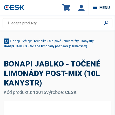
MENU
E-shop
›
Výčepní technika
›
Sirupové koncentráty
›
Kanystry
›
Bonapi JABLKO - točené limonády post-mix (10l kanystr)
BONAPI JABLKO - TOČENÉ
LIMONÁDY POST-MIX (10L
KANYSTR)
Kód produktu:
12016
Výrobce:
CESK