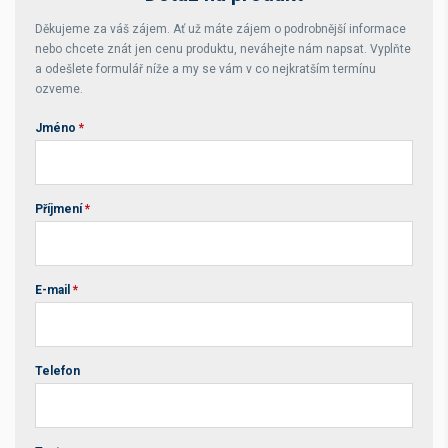
Děkujeme za váš zájem. Ať už máte zájem o podrobnější informace
nebo chcete znát jen cenu produktu, neváhejte nám napsat. Vyplňte
a odešlete formulář níže a my se vám v co nejkratším termínu
ozveme.
Jméno
*
Příjmení
*
E-mail
*
Telefon