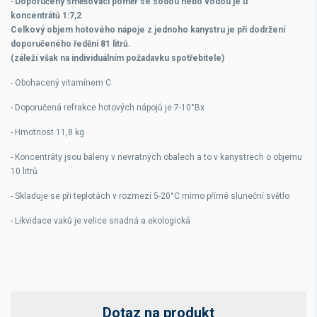
-
Doporučený směšovací poměr se sodou nebo vodou je u
koncentrátů
1:7,2
Celkový objem hotového nápoje z jednoho kanystru je při dodržení
doporučeného ředění 81 litrů.
(záleží však na individuálním požadavku spotřebitele)
- Obohacený vitamínem C
- Doporučená refrakce hotových nápojů je 7-10°Bx
- Hmotnost 11,8 kg
- Koncentráty jsou baleny v nevratných obalech a to v kanystrech o objemu
10 litrů
- Skladuje se při teplotách v rozmezí 5-20°C mimo přímé sluneční světlo
- Likvidace vaků je velice snadná a ekologická
Dotaz na produkt