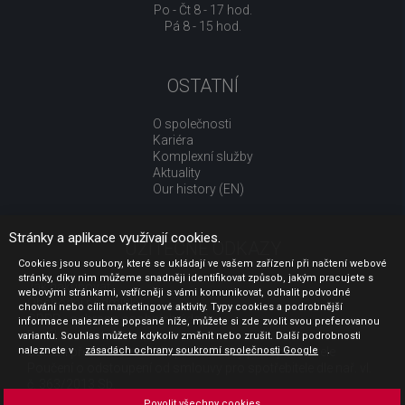
Po - Čt 8 - 17 hod.
Pá 8 - 15 hod.
OSTATNÍ
O společnosti
Kariéra
Komplexní služby
Aktuality
Our history (EN)
Stránky a aplikace využívají cookies.
UŽITEČNÉ ODKAZY
Cookies jsou soubory, které se ukládají ve vašem zařízení při načtení webové
stránky, díky nim můžeme snadněji identifikovat způsob, jakým pracujete s
Jak nakupovat
webovými stránkami, vstřícněji s vámi komunikovat, odhalit podvodné
Obchodní podmínky
chování nebo cílit marketingové aktivity. Typy cookies a podrobnější
GDPR - ochrana osobních údajů
informace naleznete popsané níže, můžete si zde zvolit svou preferovanou
Profil zadavatele
variantu. Souhlas můžete kdykoliv změnit nebo zrušit. Další podrobnosti
naleznete v
Sdělení před uzavřením kupní smlouvy pro spotřebitele
zásadách ochrany soukromí společnosti Google
.
Poučení o odstoupení od smlouvy pro spotřebitele dle nař. vl.
č. 363/2013 Sb.
Doprava
Povolit všechny cookies