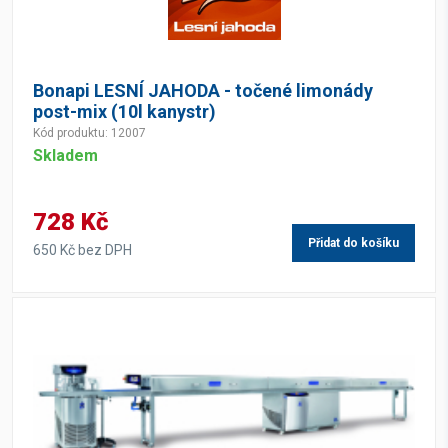
Bonapi LESNÍ JAHODA - točené limonády
post-mix (10l kanystr)
Kód produktu: 12007
Skladem
728 Kč
Přidat do košíku
650 Kč bez DPH