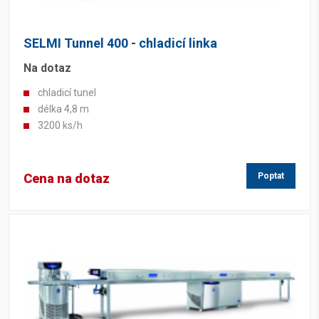
SELMI Tunnel 400 - chladicí linka
Na dotaz
chladicí tunel
délka 4,8 m
3200 ks/h
Cena na dotaz
Poptat