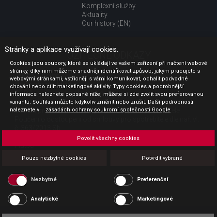
Komplexní služby
Aktuality
Our history (EN)
Stránky a aplikace využívají cookies.
UŽITEČNÉ ODKAZY
Cookies jsou soubory, které se ukládají ve vašem zařízení při načtení webové
stránky, díky nim můžeme snadněji identifikovat způsob, jakým pracujete s
Jak nakupovat
webovými stránkami, vstřícněji s vámi komunikovat, odhalit podvodné
Obchodní podmínky
chování nebo cílit marketingové aktivity. Typy cookies a podrobnější
GDPR - ochrana osobních údajů
informace naleznete popsané níže, můžete si zde zvolit svou preferovanou
Profil zadavatele
variantu. Souhlas můžete kdykoliv změnit nebo zrušit. Další podrobnosti
naleznete v
Sdělení před uzavřením kupní smlouvy pro spotřebitele
zásadách ochrany soukromí společnosti Google
.
Poučení o odstoupení od smlouvy pro spotřebitele dle nař. vl.
č. 363/2013 Sb.
Doprava
Povolit všechny cookies
Platba
Vrácení zboží
Pouze nezbytné cookies
Potvrdit vybrané
Povinná publicita
Nezbytné
Preferenční
Analytické
Marketingové