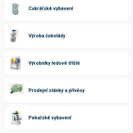
Cukrářské vybavení
Cena v Kč bez DPH
Výroba čokolády
-
Kč
Výrobníky ledové tříště
Skladová dostupnost
Skladem
(159)
Na dotaz
(443)
Prodejní stánky a přívěsy
Není skladem
(189)
Pekařské vybavení