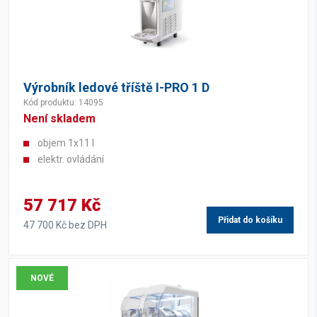
Výrobník ledové tříště I-PRO 1 D
Kód produktu: 14095
Není skladem
objem 1x11 l
elektr. ovládání
57 717 Kč
Přidat do košíku
47 700 Kč bez DPH
NOVÉ