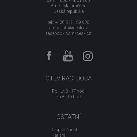
Jarní 1058/44i, 614 00
Brno - Maloměřice
Česká republika
tel.: +420 511 189 990
email:
info@cesk.cz
facebook.com/cesk.cz
OTEVÍRACÍ DOBA
Po - Čt 8 - 17 hod.
Pá 8 - 15 hod.
OSTATNÍ
O společnosti
Kariéra