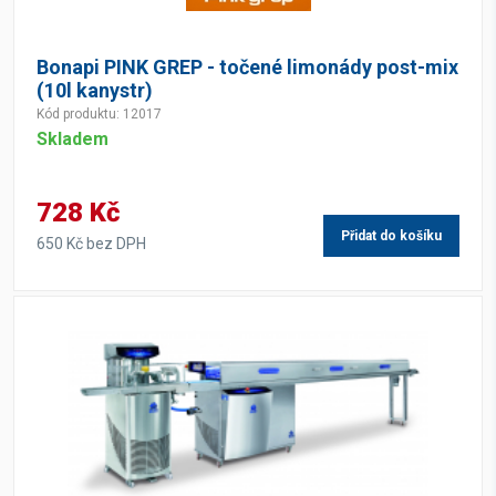
Bonapi PINK GREP - točené limonády post-mix
(10l kanystr)
Kód produktu: 12017
Skladem
728 Kč
Přidat do košíku
650 Kč bez DPH