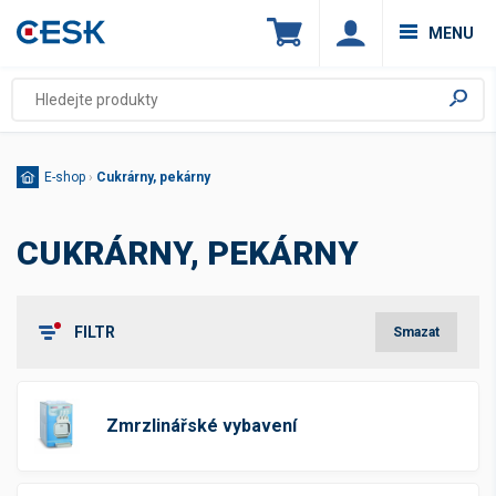
MENU
E-shop
›
Cukrárny, pekárny
CUKRÁRNY, PEKÁRNY
FILTR
Smazat
Štítky
Novinka
(182)
Zmrzlinářské vybavení
Top produkt
(25)