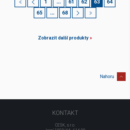
1
...
61
62
63
64
65
...
68
Zobrazit další produkty
»
Nahoru
KONTAKT
CESK, s.r.o.